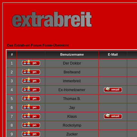
Das Extrabreit-Forum Foren-Übersicht
#
Benutzername
E-Mail
1
Der Doktor
2
Breitwand
3
immerbreit
4
Ex-Hometowner
5
Thomas B.
6
Jay
7
Klaus
8
Rockolymp
9
Zucker