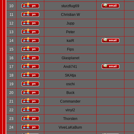
10
sturzflug69
11
Christian W
12
Jupp
13
Peter
14
kaiR
15
Fips
16
Glasplanet
17
Andi741
18
SKAtja
19
oschi
20
Buck
21
Commander
22
vinyl2
23
Thorsten
24
ViveLaKaBum