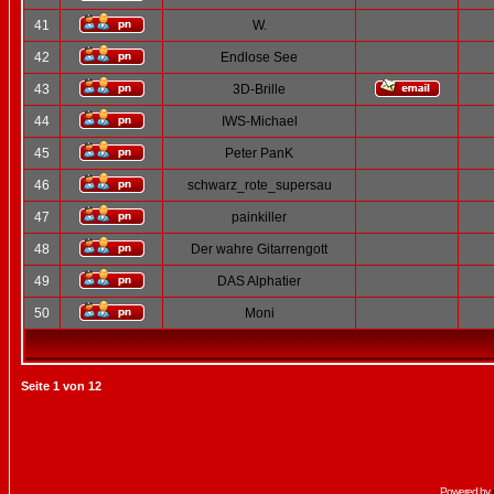
41
W.
42
Endlose See
43
3D-Brille
44
IWS-Michael
45
Peter PanK
46
schwarz_rote_supersau
47
painkiller
48
Der wahre Gitarrengott
49
DAS Alphatier
50
Moni
Seite
1
von
12
Powered by