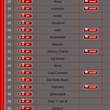
25
Rossi
26
risshoehe
27
Andre´
28
Osnabreit
29
ralph
30
breitmeister
31
Mareike
32
Johnny_Crunch
33
Kai Havaii
34
Mocki
35
Cara Ceamara
36
Der Nette Mann
37
PatrickHL
38
gitarrengott
39
Peter O. aus B.
40
klingsor