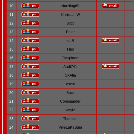
10
sturzflug69
11
Christian W
12
Jupp
13
Peter
14
kaiR
15
Fips
16
Glasplanet
17
Andi741
18
SKAtja
19
oschi
20
Buck
21
Commander
22
vinyl2
23
Thorsten
24
ViveLaKaBum