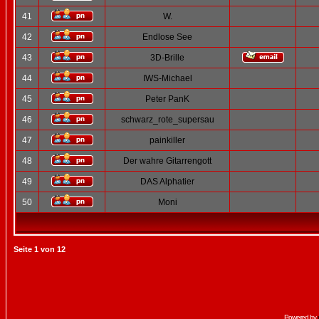
41
W.
42
Endlose See
43
3D-Brille
44
IWS-Michael
45
Peter PanK
46
schwarz_rote_supersau
47
painkiller
48
Der wahre Gitarrengott
49
DAS Alphatier
50
Moni
Seite
1
von
12
Powered by