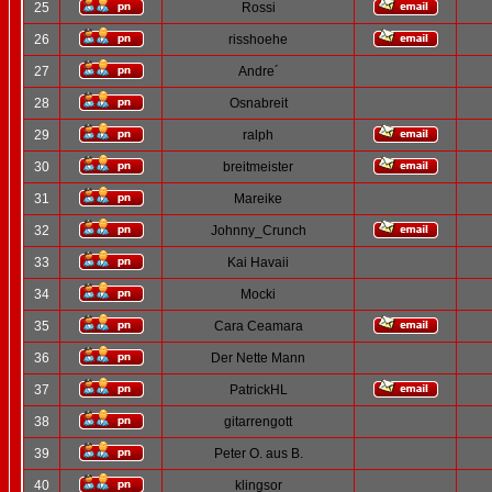
25
Rossi
26
risshoehe
27
Andre´
28
Osnabreit
29
ralph
30
breitmeister
31
Mareike
32
Johnny_Crunch
33
Kai Havaii
34
Mocki
35
Cara Ceamara
36
Der Nette Mann
37
PatrickHL
38
gitarrengott
39
Peter O. aus B.
40
klingsor