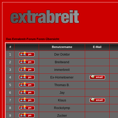
Das Extrabreit-Forum Foren-Übersicht
#
Benutzername
E-Mail
1
Der Doktor
2
Breitwand
3
immerbreit
4
Ex-Hometowner
5
Thomas B.
6
Jay
7
Klaus
8
Rockolymp
9
Zucker