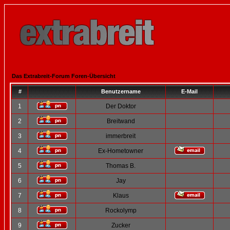
Das Extrabreit-Forum Foren-Übersicht
#
Benutzername
E-Mail
1
Der Doktor
2
Breitwand
3
immerbreit
4
Ex-Hometowner
5
Thomas B.
6
Jay
7
Klaus
8
Rockolymp
9
Zucker