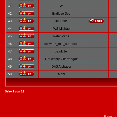
41
W.
42
Endlose See
43
3D-Brille
44
IWS-Michael
45
Peter PanK
46
schwarz_rote_supersau
47
painkiller
48
Der wahre Gitarrengott
49
DAS Alphatier
50
Moni
Seite
1
von
12
Powered by