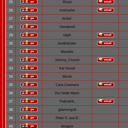
25
Rossi
26
risshoehe
27
Andre´
28
Osnabreit
29
ralph
30
breitmeister
31
Mareike
32
Johnny_Crunch
33
Kai Havaii
34
Mocki
35
Cara Ceamara
36
Der Nette Mann
37
PatrickHL
38
gitarrengott
39
Peter O. aus B.
40
klingsor