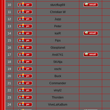
10
sturzflug69
11
Christian W
12
Jupp
13
Peter
14
kaiR
15
Fips
16
Glasplanet
17
Andi741
18
SKAtja
19
oschi
20
Buck
21
Commander
22
vinyl2
23
Thorsten
24
ViveLaKaBum