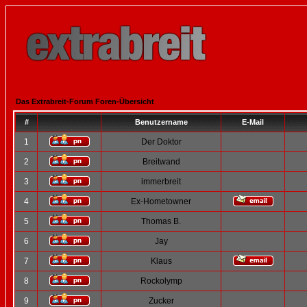
Das Extrabreit-Forum Foren-Übersicht
#
Benutzername
E-Mail
1
Der Doktor
2
Breitwand
3
immerbreit
4
Ex-Hometowner
5
Thomas B.
6
Jay
7
Klaus
8
Rockolymp
9
Zucker