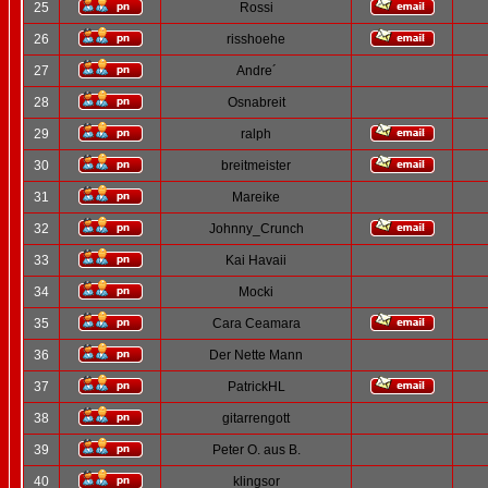
25
Rossi
26
risshoehe
27
Andre´
28
Osnabreit
29
ralph
30
breitmeister
31
Mareike
32
Johnny_Crunch
33
Kai Havaii
34
Mocki
35
Cara Ceamara
36
Der Nette Mann
37
PatrickHL
38
gitarrengott
39
Peter O. aus B.
40
klingsor