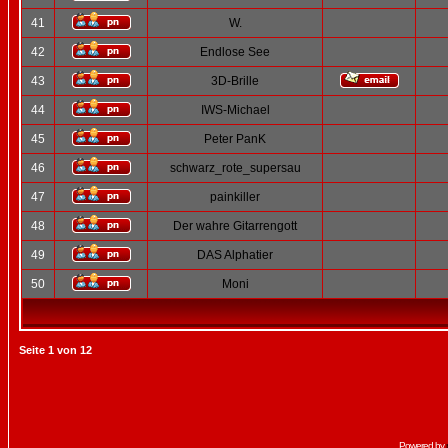
41
W.
42
Endlose See
43
3D-Brille
44
IWS-Michael
45
Peter PanK
46
schwarz_rote_supersau
47
painkiller
48
Der wahre Gitarrengott
49
DAS Alphatier
50
Moni
Seite
1
von
12
Powered by