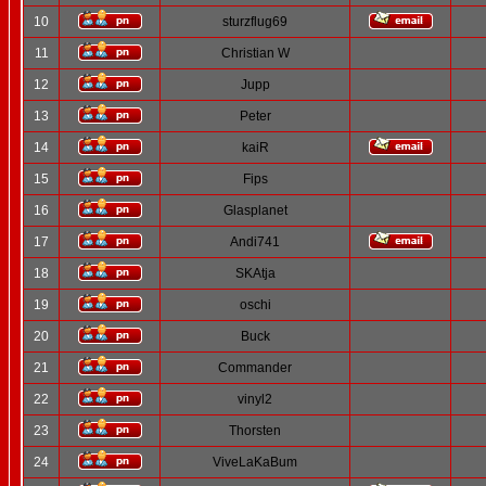
10
sturzflug69
11
Christian W
12
Jupp
13
Peter
14
kaiR
15
Fips
16
Glasplanet
17
Andi741
18
SKAtja
19
oschi
20
Buck
21
Commander
22
vinyl2
23
Thorsten
24
ViveLaKaBum