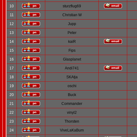
10
sturzflug69
11
Christian W
12
Jupp
13
Peter
14
kaiR
15
Fips
16
Glasplanet
17
Andi741
18
SKAtja
19
oschi
20
Buck
21
Commander
22
vinyl2
23
Thorsten
24
ViveLaKaBum