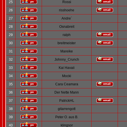
25
Rossi
26
risshoehe
27
Andre´
28
Osnabreit
29
ralph
30
breitmeister
31
Mareike
32
Johnny_Crunch
33
Kai Havaii
34
Mocki
35
Cara Ceamara
36
Der Nette Mann
37
PatrickHL
38
gitarrengott
39
Peter O. aus B.
40
klingsor