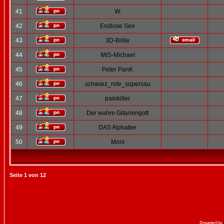
41
W.
42
Endlose See
43
3D-Brille
44
IWS-Michael
45
Peter PanK
46
schwarz_rote_supersau
47
painkiller
48
Der wahre Gitarrengott
49
DAS Alphatier
50
Moni
Seite
1
von
12
Powered by