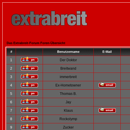
Das Extrabreit-Forum Foren-Übersicht
#
Benutzername
E-Mail
1
Der Doktor
2
Breitwand
3
immerbreit
4
Ex-Hometowner
5
Thomas B.
6
Jay
7
Klaus
8
Rockolymp
9
Zucker