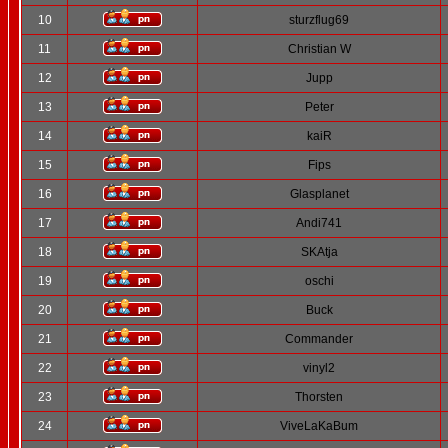
10
sturzflug69
11
Christian W
12
Jupp
13
Peter
14
kaiR
15
Fips
16
Glasplanet
17
Andi741
18
SKAtja
19
oschi
20
Buck
21
Commander
22
vinyl2
23
Thorsten
24
ViveLaKaBum