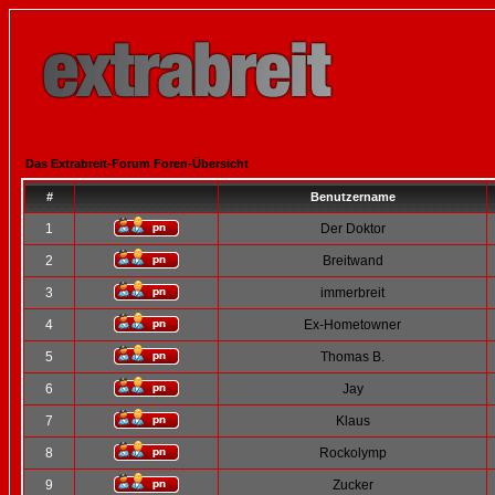
Das Extrabreit-Forum Foren-Übersicht
#
Benutzername
1
Der Doktor
2
Breitwand
3
immerbreit
4
Ex-Hometowner
5
Thomas B.
6
Jay
7
Klaus
8
Rockolymp
9
Zucker