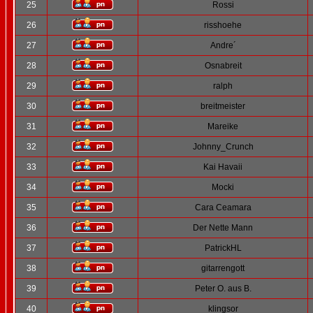
25
Rossi
26
risshoehe
27
Andre´
28
Osnabreit
29
ralph
30
breitmeister
31
Mareike
32
Johnny_Crunch
33
Kai Havaii
34
Mocki
35
Cara Ceamara
36
Der Nette Mann
37
PatrickHL
38
gitarrengott
39
Peter O. aus B.
40
klingsor