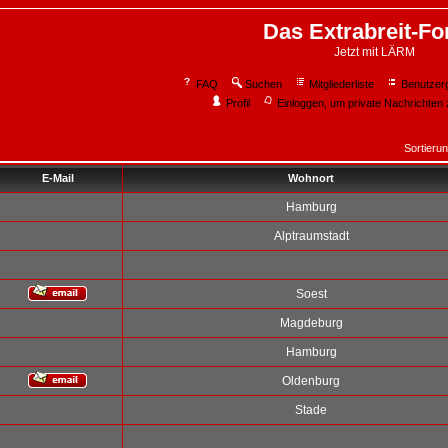
Das Extrabreit-F
Jetzt mit LÄRM
FAQ
Suchen
Mitgliederliste
Benutzer
Profil
Einloggen, um private Nachrichten 
Sortieru
E-Mail
Wohnort
Hamburg
Alptraumstadt
Soest
Magdeburg
Hamburg
Oldenburg
Stade