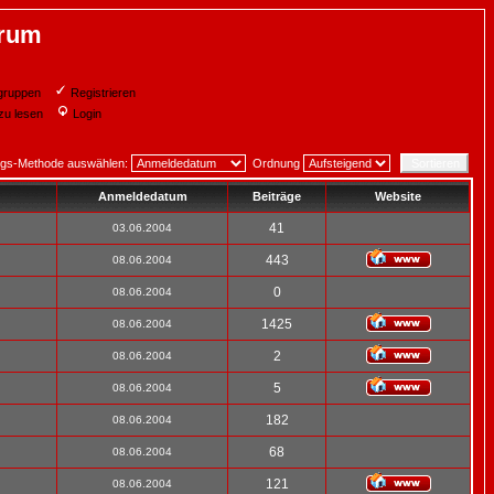
orum
gruppen
Registrieren
zu lesen
Login
ngs-Methode auswählen:
Ordnung
Anmeldedatum
Beiträge
Website
41
03.06.2004
443
08.06.2004
0
08.06.2004
1425
08.06.2004
2
08.06.2004
5
08.06.2004
182
08.06.2004
68
08.06.2004
121
08.06.2004