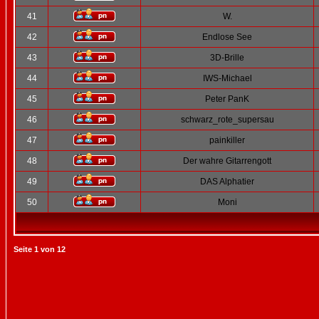
41
W.
42
Endlose See
43
3D-Brille
44
IWS-Michael
45
Peter PanK
46
schwarz_rote_supersau
47
painkiller
48
Der wahre Gitarrengott
49
DAS Alphatier
50
Moni
Seite
1
von
12