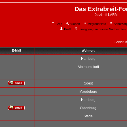
Das Extrabreit-F
Jetzt mit LÄRM
FAQ
Suchen
Mitgliederliste
Benutzer
Profil
Einloggen, um private Nachrichten 
Sortieru
E-Mail
Wohnort
Hamburg
Alptraumstadt
Soest
Magdeburg
Hamburg
Oldenburg
Stade