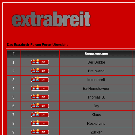
Das Extrabreit-Forum Foren-Übersicht
#
Benutzername
1
Der Doktor
2
Breitwand
3
immerbreit
4
Ex-Hometowner
5
Thomas B.
6
Jay
7
Klaus
8
Rockolymp
9
Zucker