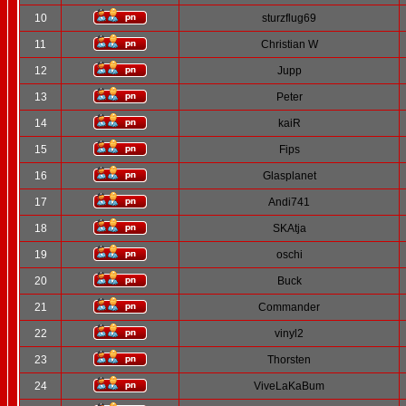
10
sturzflug69
11
Christian W
12
Jupp
13
Peter
14
kaiR
15
Fips
16
Glasplanet
17
Andi741
18
SKAtja
19
oschi
20
Buck
21
Commander
22
vinyl2
23
Thorsten
24
ViveLaKaBum