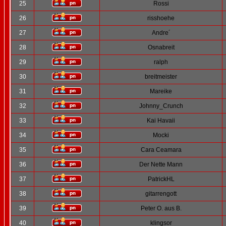
25
Rossi
26
risshoehe
27
Andre´
28
Osnabreit
29
ralph
30
breitmeister
31
Mareike
32
Johnny_Crunch
33
Kai Havaii
34
Mocki
35
Cara Ceamara
36
Der Nette Mann
37
PatrickHL
38
gitarrengott
39
Peter O. aus B.
40
klingsor