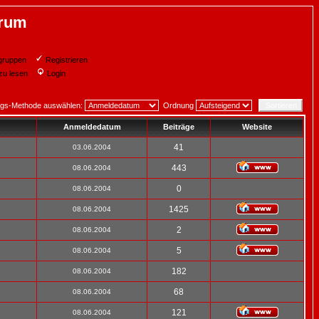
orum
gruppen
Registrieren
zu lesen
Login
ngs-Methode auswählen:
Ordnung
Anmeldedatum
Beiträge
Website
41
03.06.2004
443
08.06.2004
0
08.06.2004
1425
08.06.2004
2
08.06.2004
5
08.06.2004
182
08.06.2004
68
08.06.2004
121
08.06.2004