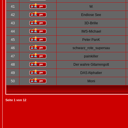
41
W.
42
Endlose See
43
3D-Brille
44
IWS-Michael
45
Peter PanK
46
schwarz_rote_supersau
47
painkiller
48
Der wahre Gitarrengott
49
DAS Alphatier
50
Moni
Seite
1
von
12