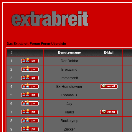
Das Extrabreit-Forum Foren-Übersicht
#
Benutzername
E-Mail
1
Der Doktor
2
Breitwand
3
immerbreit
4
Ex-Hometowner
5
Thomas B.
6
Jay
7
Klaus
8
Rockolymp
9
Zucker