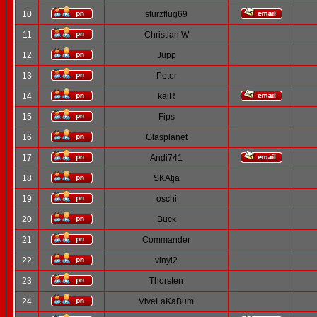
10
sturzflug69
11
Christian W
12
Jupp
13
Peter
14
kaiR
15
Fips
16
Glasplanet
17
Andi741
18
SKAtja
19
oschi
20
Buck
21
Commander
22
vinyl2
23
Thorsten
24
ViveLaKaBum