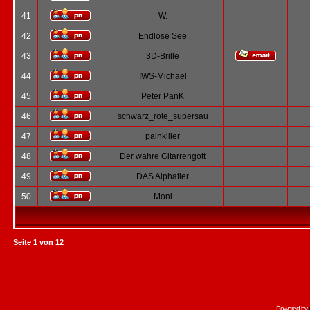
41
W.
42
Endlose See
43
3D-Brille
44
IWS-Michael
45
Peter PanK
46
schwarz_rote_supersau
47
painkiller
48
Der wahre Gitarrengott
49
DAS Alphatier
50
Moni
Seite
1
von
12
Powered by