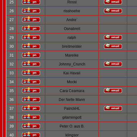
25
Rossi
26
risshoehe
27
Andre´
28
Osnabreit
29
ralph
30
breitmeister
31
Mareike
32
Johnny_Crunch
33
Kai Havaii
34
Mocki
35
Cara Ceamara
36
Der Nette Mann
37
PatrickHL
38
gitarrengott
39
Peter O. aus B.
40
klingsor