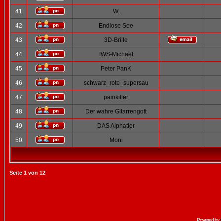
41
W.
42
Endlose See
43
3D-Brille
44
IWS-Michael
45
Peter PanK
46
schwarz_rote_supersau
47
painkiller
48
Der wahre Gitarrengott
49
DAS Alphatier
50
Moni
Seite
1
von
12
Powered by