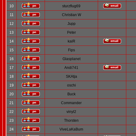
10
sturzflug69
11
Christian W
12
Jupp
13
Peter
14
kaiR
15
Fips
16
Glasplanet
17
Andi741
18
SKAtja
19
oschi
20
Buck
21
Commander
22
vinyl2
23
Thorsten
24
ViveLaKaBum