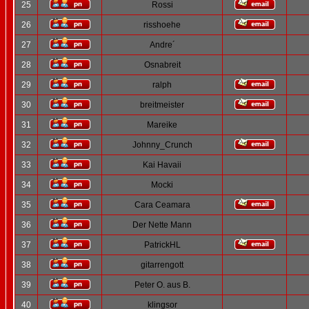
25
Rossi
26
risshoehe
27
Andre´
28
Osnabreit
29
ralph
30
breitmeister
31
Mareike
32
Johnny_Crunch
33
Kai Havaii
34
Mocki
35
Cara Ceamara
36
Der Nette Mann
37
PatrickHL
38
gitarrengott
39
Peter O. aus B.
40
klingsor