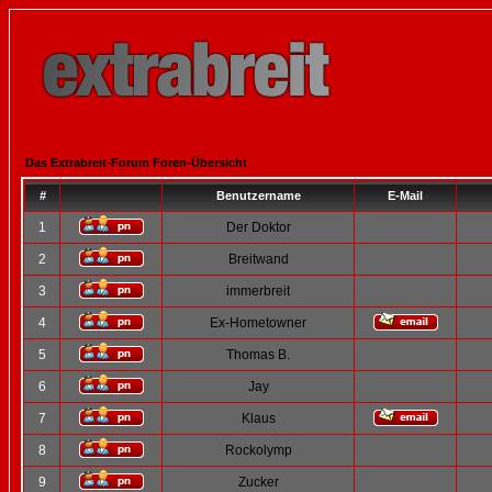
Das Extrabreit-Forum Foren-Übersicht
#
Benutzername
E-Mail
1
Der Doktor
2
Breitwand
3
immerbreit
4
Ex-Hometowner
5
Thomas B.
6
Jay
7
Klaus
8
Rockolymp
9
Zucker