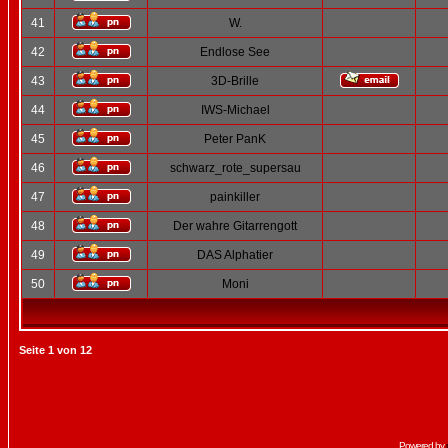
41
W.
42
Endlose See
43
3D-Brille
44
IWS-Michael
45
Peter PanK
46
schwarz_rote_supersau
47
painkiller
48
Der wahre Gitarrengott
49
DAS Alphatier
50
Moni
Seite
1
von
12
Powered by