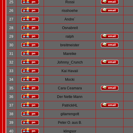
25
Rossi
26
risshoehe
27
Andre´
28
Osnabreit
29
ralph
30
breitmeister
31
Mareike
32
Johnny_Crunch
33
Kai Havaii
34
Mocki
35
Cara Ceamara
36
Der Nette Mann
37
PatrickHL
38
gitarrengott
39
Peter O. aus B.
40
klingsor