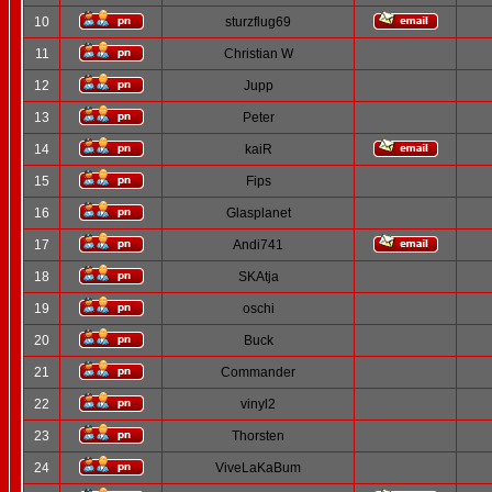
10
sturzflug69
11
Christian W
12
Jupp
13
Peter
14
kaiR
15
Fips
16
Glasplanet
17
Andi741
18
SKAtja
19
oschi
20
Buck
21
Commander
22
vinyl2
23
Thorsten
24
ViveLaKaBum