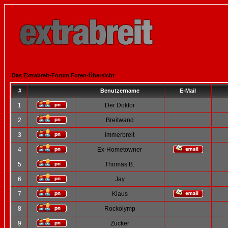
Das Extrabreit-Forum Foren-Übersicht
#
Benutzername
E-Mail
1
Der Doktor
2
Breitwand
3
immerbreit
4
Ex-Hometowner
5
Thomas B.
6
Jay
7
Klaus
8
Rockolymp
9
Zucker