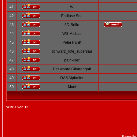
41
W.
42
Endlose See
43
3D-Brille
44
IWS-Michael
45
Peter PanK
46
schwarz_rote_supersau
47
painkiller
48
Der wahre Gitarrengott
49
DAS Alphatier
50
Moni
Seite
1
von
12
Powered by