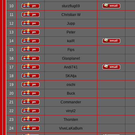
10
sturzflug69
11
Christian W
12
Jupp
13
Peter
14
kaiR
15
Fips
16
Glasplanet
17
Andi741
18
SKAtja
19
oschi
20
Buck
21
Commander
22
vinyl2
23
Thorsten
24
ViveLaKaBum