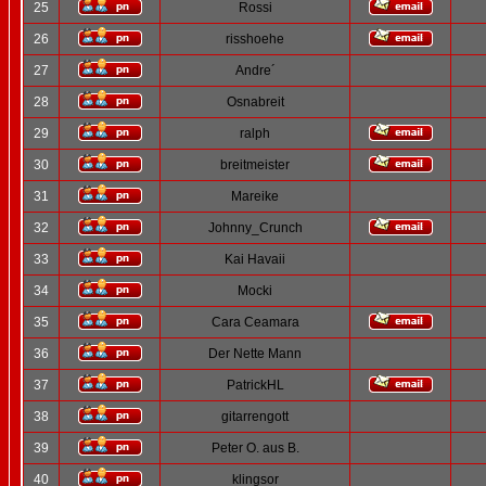
25
Rossi
26
risshoehe
27
Andre´
28
Osnabreit
29
ralph
30
breitmeister
31
Mareike
32
Johnny_Crunch
33
Kai Havaii
34
Mocki
35
Cara Ceamara
36
Der Nette Mann
37
PatrickHL
38
gitarrengott
39
Peter O. aus B.
40
klingsor