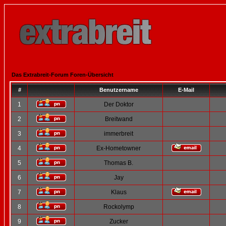
Das Extrabreit-Forum Foren-Übersicht
#
Benutzername
E-Mail
1
Der Doktor
2
Breitwand
3
immerbreit
4
Ex-Hometowner
5
Thomas B.
6
Jay
7
Klaus
8
Rockolymp
9
Zucker