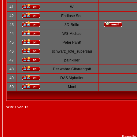
41
W.
42
Endlose See
43
3D-Brille
44
IWS-Michael
45
Peter PanK
46
schwarz_rote_supersau
47
painkiller
48
Der wahre Gitarrengott
49
DAS Alphatier
50
Moni
Seite
1
von
12
Powered by