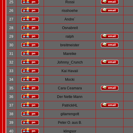
25
Rossi
26
risshoehe
27
Andre´
28
Osnabreit
29
ralph
30
breitmeister
31
Mareike
32
Johnny_Crunch
33
Kai Havaii
34
Mocki
35
Cara Ceamara
36
Der Nette Mann
37
PatrickHL
38
gitarrengott
39
Peter O. aus B.
40
klingsor