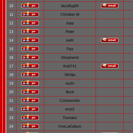
10
sturzflug69
11
Christian W
12
Jupp
13
Peter
14
kaiR
15
Fips
16
Glasplanet
17
Andi741
18
SKAtja
19
oschi
20
Buck
21
Commander
22
vinyl2
23
Thorsten
24
ViveLaKaBum