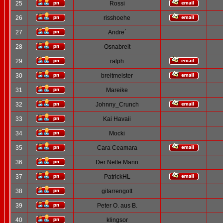
25
Rossi
26
risshoehe
27
Andre´
28
Osnabreit
29
ralph
30
breitmeister
31
Mareike
32
Johnny_Crunch
33
Kai Havaii
34
Mocki
35
Cara Ceamara
36
Der Nette Mann
37
PatrickHL
38
gitarrengott
39
Peter O. aus B.
40
klingsor