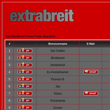
Das Extrabreit-Forum Foren-Übersicht
#
Benutzername
E-Mail
1
Der Doktor
2
Breitwand
3
immerbreit
4
Ex-Hometowner
5
Thomas B.
6
Jay
7
Klaus
8
Rockolymp
9
Zucker