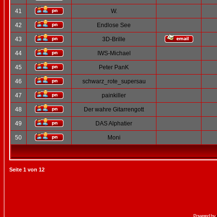
41
W.
42
Endlose See
43
3D-Brille
44
IWS-Michael
45
Peter PanK
46
schwarz_rote_supersau
47
painkiller
48
Der wahre Gitarrengott
49
DAS Alphatier
50
Moni
Seite
1
von
12
Powered by