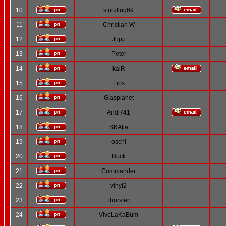
10
sturzflug69
11
Christian W
12
Jupp
13
Peter
14
kaiR
15
Fips
16
Glasplanet
17
Andi741
18
SKAtja
19
oschi
20
Buck
21
Commander
22
vinyl2
23
Thorsten
24
ViveLaKaBum