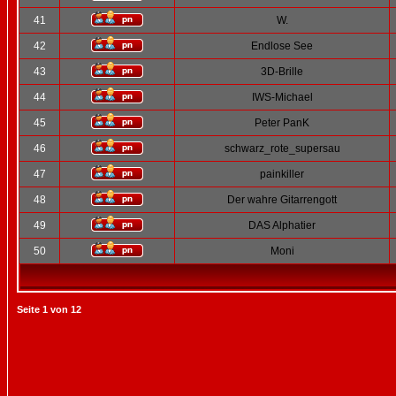
41
W.
42
Endlose See
43
3D-Brille
44
IWS-Michael
45
Peter PanK
46
schwarz_rote_supersau
47
painkiller
48
Der wahre Gitarrengott
49
DAS Alphatier
50
Moni
Seite
1
von
12