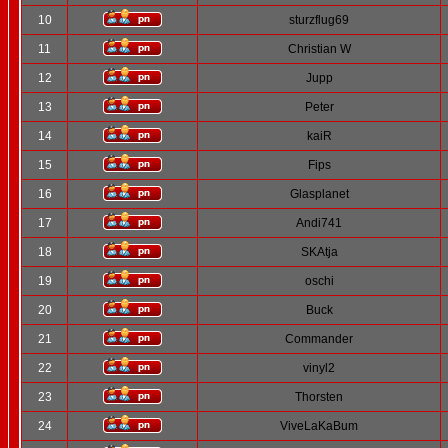
10
sturzflug69
11
Christian W
12
Jupp
13
Peter
14
kaiR
15
Fips
16
Glasplanet
17
Andi741
18
SKAtja
19
oschi
20
Buck
21
Commander
22
vinyl2
23
Thorsten
24
ViveLaKaBum