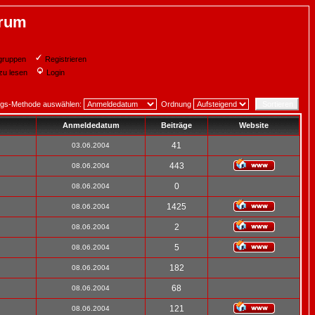
orum
gruppen
Registrieren
zu lesen
Login
ngs-Methode auswählen:
Ordnung
Anmeldedatum
Beiträge
Website
41
03.06.2004
443
08.06.2004
0
08.06.2004
1425
08.06.2004
2
08.06.2004
5
08.06.2004
182
08.06.2004
68
08.06.2004
121
08.06.2004