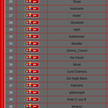
25
Rossi
26
risshoehe
27
Andre´
28
Osnabreit
29
ralph
30
breitmeister
31
Mareike
32
Johnny_Crunch
33
Kai Havaii
34
Mocki
35
Cara Ceamara
36
Der Nette Mann
37
PatrickHL
38
gitarrengott
39
Peter O. aus B.
40
klingsor