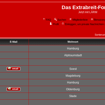
Das Extrabreit-F
Jetzt mit LÄRM
FAQ
Suchen
Mitgliederliste
Benutzer
Profil
Einloggen, um private Nachrichten 
Sortieru
E-Mail
Wohnort
Hamburg
Alptraumstadt
Soest
Magdeburg
Hamburg
Oldenburg
Stade