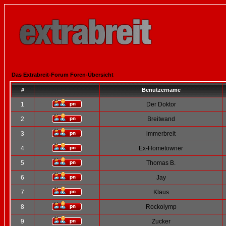
Das Extrabreit-Forum Foren-Übersicht
#
Benutzername
1
Der Doktor
2
Breitwand
3
immerbreit
4
Ex-Hometowner
5
Thomas B.
6
Jay
7
Klaus
8
Rockolymp
9
Zucker