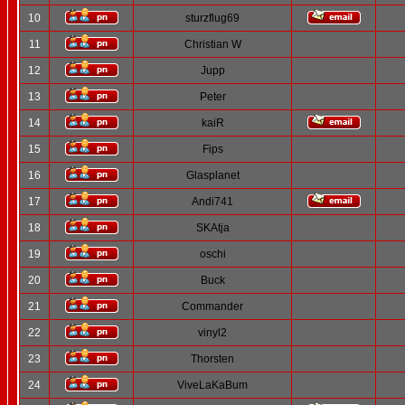
10
sturzflug69
11
Christian W
12
Jupp
13
Peter
14
kaiR
15
Fips
16
Glasplanet
17
Andi741
18
SKAtja
19
oschi
20
Buck
21
Commander
22
vinyl2
23
Thorsten
24
ViveLaKaBum