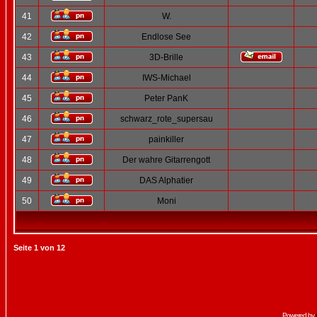
41
W.
42
Endlose See
43
3D-Brille
44
IWS-Michael
45
Peter PanK
46
schwarz_rote_supersau
47
painkiller
48
Der wahre Gitarrengott
49
DAS Alphatier
50
Moni
Seite
1
von
12
Powered by