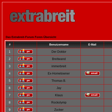
Das Extrabreit-Forum Foren-Übersicht
#
Benutzername
E-Mail
1
Der Doktor
2
Breitwand
3
immerbreit
4
Ex-Hometowner
5
Thomas B.
6
Jay
7
Klaus
8
Rockolymp
9
Zucker