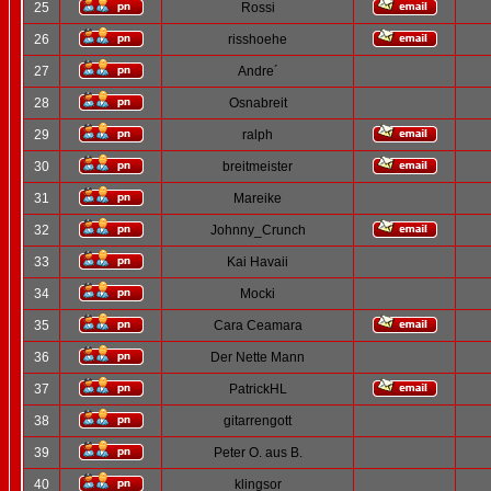
25
Rossi
26
risshoehe
27
Andre´
28
Osnabreit
29
ralph
30
breitmeister
31
Mareike
32
Johnny_Crunch
33
Kai Havaii
34
Mocki
35
Cara Ceamara
36
Der Nette Mann
37
PatrickHL
38
gitarrengott
39
Peter O. aus B.
40
klingsor