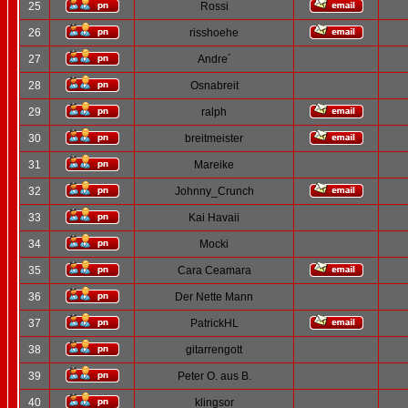
25
Rossi
26
risshoehe
27
Andre´
28
Osnabreit
29
ralph
30
breitmeister
31
Mareike
32
Johnny_Crunch
33
Kai Havaii
34
Mocki
35
Cara Ceamara
36
Der Nette Mann
37
PatrickHL
38
gitarrengott
39
Peter O. aus B.
40
klingsor