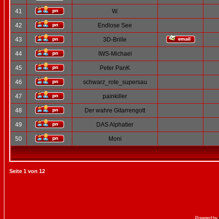
41
W.
42
Endlose See
43
3D-Brille
44
IWS-Michael
45
Peter PanK
46
schwarz_rote_supersau
47
painkiller
48
Der wahre Gitarrengott
49
DAS Alphatier
50
Moni
Seite
1
von
12
Powered by