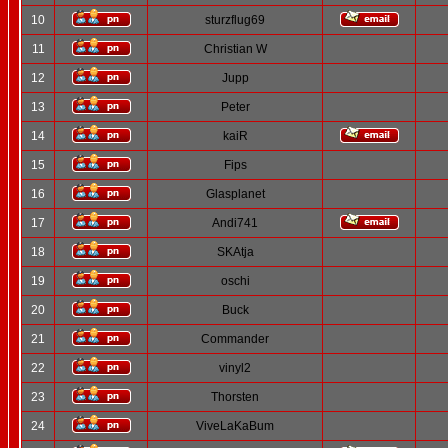
10
sturzflug69
11
Christian W
12
Jupp
13
Peter
14
kaiR
15
Fips
16
Glasplanet
17
Andi741
18
SKAtja
19
oschi
20
Buck
21
Commander
22
vinyl2
23
Thorsten
24
ViveLaKaBum