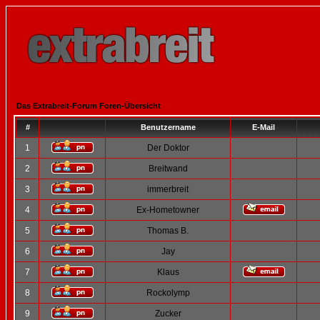
Das Extrabreit-Forum Foren-Übersicht
#
Benutzername
E-Mail
1
Der Doktor
2
Breitwand
3
immerbreit
4
Ex-Hometowner
5
Thomas B.
6
Jay
7
Klaus
8
Rockolymp
9
Zucker