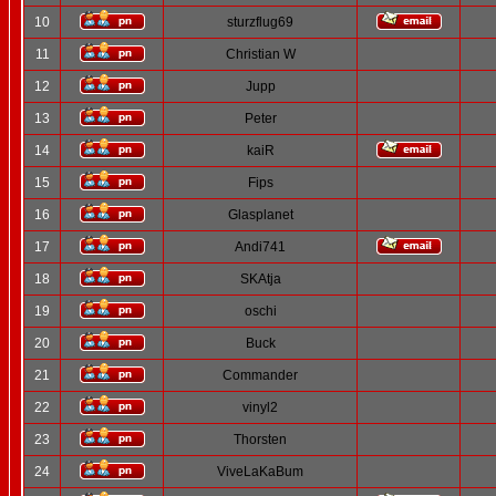
10
sturzflug69
11
Christian W
12
Jupp
13
Peter
14
kaiR
15
Fips
16
Glasplanet
17
Andi741
18
SKAtja
19
oschi
20
Buck
21
Commander
22
vinyl2
23
Thorsten
24
ViveLaKaBum