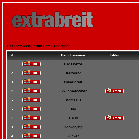
Das Extrabreit-Forum Foren-Übersicht
#
Benutzername
E-Mail
1
Der Doktor
2
Breitwand
3
immerbreit
4
Ex-Hometowner
5
Thomas B.
6
Jay
7
Klaus
8
Rockolymp
9
Zucker