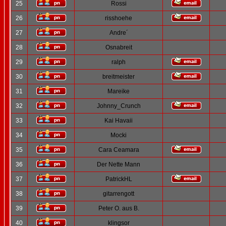
25
Rossi
26
risshoehe
27
Andre´
28
Osnabreit
29
ralph
30
breitmeister
31
Mareike
32
Johnny_Crunch
33
Kai Havaii
34
Mocki
35
Cara Ceamara
36
Der Nette Mann
37
PatrickHL
38
gitarrengott
39
Peter O. aus B.
40
klingsor