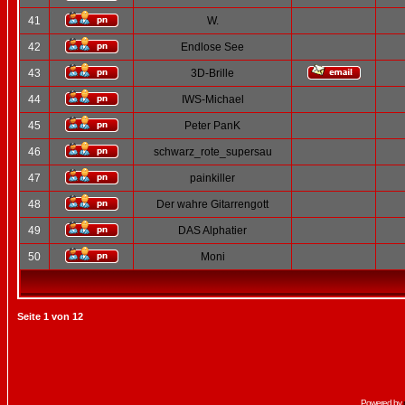
41
W.
42
Endlose See
43
3D-Brille
44
IWS-Michael
45
Peter PanK
46
schwarz_rote_supersau
47
painkiller
48
Der wahre Gitarrengott
49
DAS Alphatier
50
Moni
Seite
1
von
12
Powered by