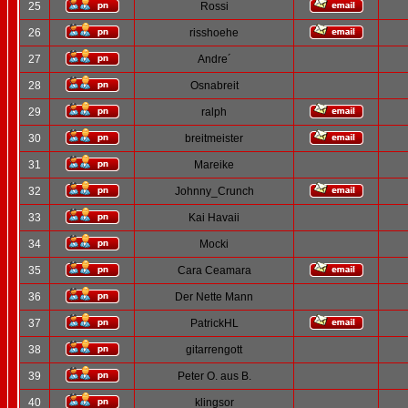
25
Rossi
26
risshoehe
27
Andre´
28
Osnabreit
29
ralph
30
breitmeister
31
Mareike
32
Johnny_Crunch
33
Kai Havaii
34
Mocki
35
Cara Ceamara
36
Der Nette Mann
37
PatrickHL
38
gitarrengott
39
Peter O. aus B.
40
klingsor