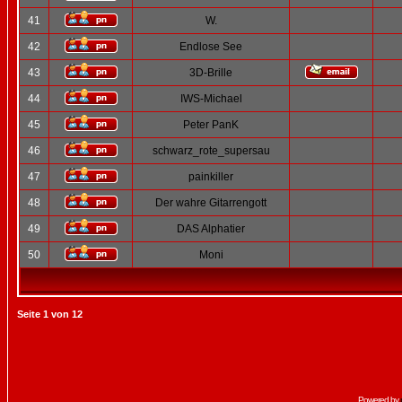
41
W.
42
Endlose See
43
3D-Brille
44
IWS-Michael
45
Peter PanK
46
schwarz_rote_supersau
47
painkiller
48
Der wahre Gitarrengott
49
DAS Alphatier
50
Moni
Seite
1
von
12
Powered by