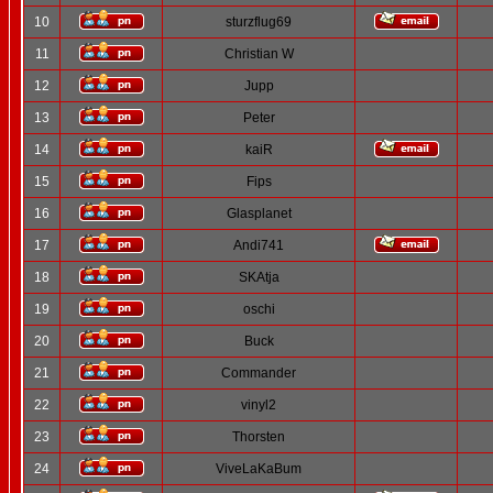
10
sturzflug69
11
Christian W
12
Jupp
13
Peter
14
kaiR
15
Fips
16
Glasplanet
17
Andi741
18
SKAtja
19
oschi
20
Buck
21
Commander
22
vinyl2
23
Thorsten
24
ViveLaKaBum