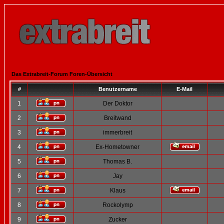
Das Extrabreit-Forum Foren-Übersicht
#
Benutzername
E-Mail
1
Der Doktor
2
Breitwand
3
immerbreit
4
Ex-Hometowner
5
Thomas B.
6
Jay
7
Klaus
8
Rockolymp
9
Zucker