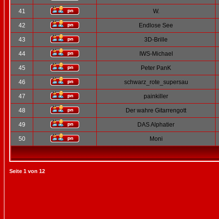
41
W.
42
Endlose See
43
3D-Brille
44
IWS-Michael
45
Peter PanK
46
schwarz_rote_supersau
47
painkiller
48
Der wahre Gitarrengott
49
DAS Alphatier
50
Moni
Seite
1
von
12