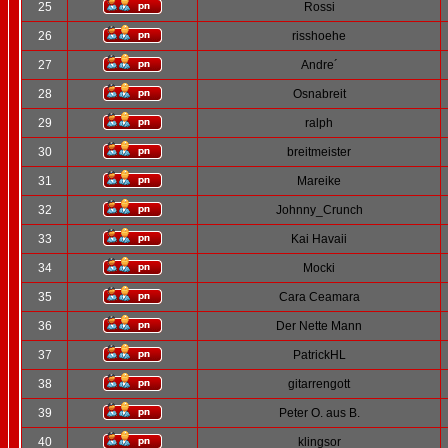
25
Rossi
26
risshoehe
27
Andre´
28
Osnabreit
29
ralph
30
breitmeister
31
Mareike
32
Johnny_Crunch
33
Kai Havaii
34
Mocki
35
Cara Ceamara
36
Der Nette Mann
37
PatrickHL
38
gitarrengott
39
Peter O. aus B.
40
klingsor