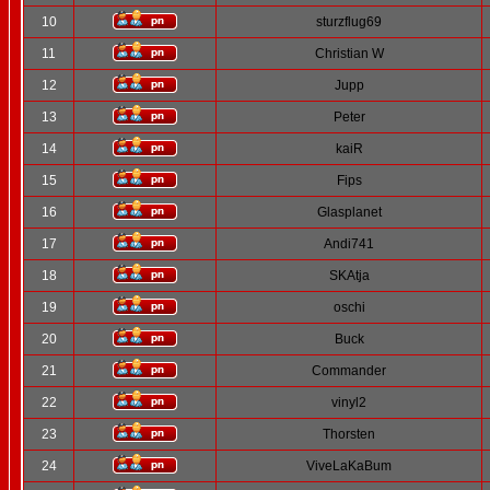
10
sturzflug69
11
Christian W
12
Jupp
13
Peter
14
kaiR
15
Fips
16
Glasplanet
17
Andi741
18
SKAtja
19
oschi
20
Buck
21
Commander
22
vinyl2
23
Thorsten
24
ViveLaKaBum