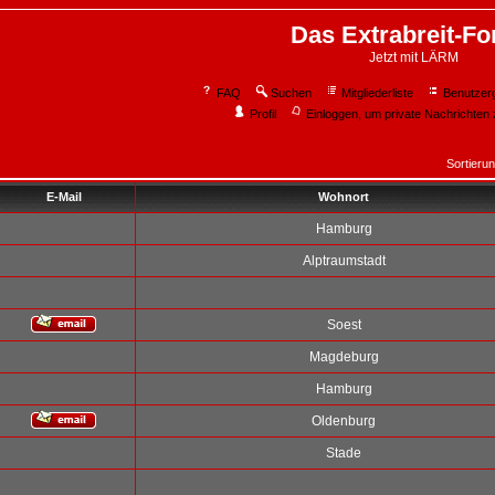
Das Extrabreit-F
Jetzt mit LÄRM
FAQ
Suchen
Mitgliederliste
Benutzer
Profil
Einloggen, um private Nachrichten 
Sortieru
E-Mail
Wohnort
Hamburg
Alptraumstadt
Soest
Magdeburg
Hamburg
Oldenburg
Stade