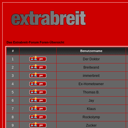
Das Extrabreit-Forum Foren-Übersicht
#
Benutzername
1
Der Doktor
2
Breitwand
3
immerbreit
4
Ex-Hometowner
5
Thomas B.
6
Jay
7
Klaus
8
Rockolymp
9
Zucker