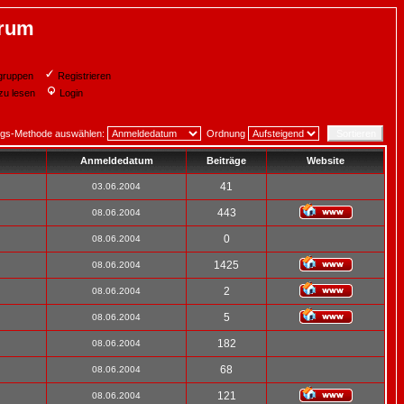
orum
gruppen
Registrieren
zu lesen
Login
ngs-Methode auswählen:
Ordnung
Anmeldedatum
Beiträge
Website
41
03.06.2004
443
08.06.2004
0
08.06.2004
1425
08.06.2004
2
08.06.2004
5
08.06.2004
182
08.06.2004
68
08.06.2004
121
08.06.2004