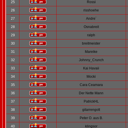
25
Rossi
26
risshoehe
27
Andre´
28
Osnabreit
29
ralph
30
breitmeister
31
Mareike
32
Johnny_Crunch
33
Kai Havaii
34
Mocki
35
Cara Ceamara
36
Der Nette Mann
37
PatrickHL
38
gitarrengott
39
Peter O. aus B.
40
klingsor