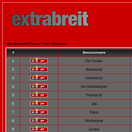
Das Extrabreit-Forum Foren-Übersicht
#
Benutzername
1
Der Doktor
2
Breitwand
3
immerbreit
4
Ex-Hometowner
5
Thomas B.
6
Jay
7
Klaus
8
Rockolymp
9
Zucker