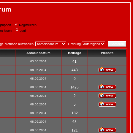
orum
gruppen
Registrieren
zu lesen
Login
ngs-Methode auswählen:
Ordnung
Anmeldedatum
Beiträge
Website
41
03.06.2004
443
08.06.2004
0
08.06.2004
1425
08.06.2004
2
08.06.2004
5
08.06.2004
182
08.06.2004
68
08.06.2004
121
08.06.2004