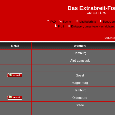
Das Extrabreit-F
Jetzt mit LÄRM
FAQ
Suchen
Mitgliederliste
Benutzer
Profil
Einloggen, um private Nachrichten 
Sortieru
E-Mail
Wohnort
Hamburg
Alptraumstadt
Soest
Magdeburg
Hamburg
Oldenburg
Stade