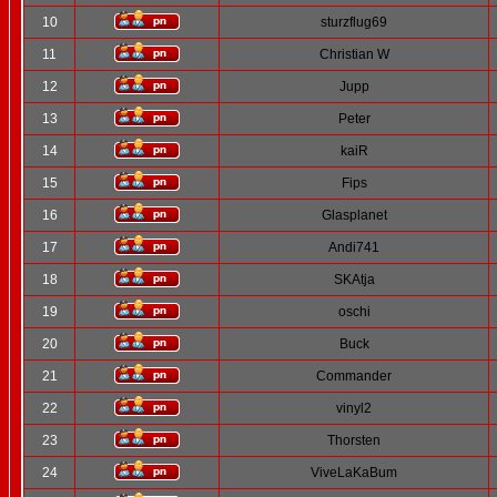
10
sturzflug69
11
Christian W
12
Jupp
13
Peter
14
kaiR
15
Fips
16
Glasplanet
17
Andi741
18
SKAtja
19
oschi
20
Buck
21
Commander
22
vinyl2
23
Thorsten
24
ViveLaKaBum