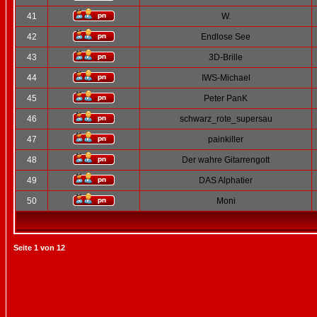
41
W.
42
Endlose See
43
3D-Brille
44
IWS-Michael
45
Peter PanK
46
schwarz_rote_supersau
47
painkiller
48
Der wahre Gitarrengott
49
DAS Alphatier
50
Moni
Seite
1
von
12