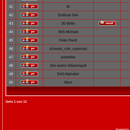
41
W.
42
Endlose See
43
3D-Brille
44
IWS-Michael
45
Peter PanK
46
schwarz_rote_supersau
47
painkiller
48
Der wahre Gitarrengott
49
DAS Alphatier
50
Moni
Seite
1
von
12
Powered by