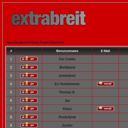
Das Extrabreit-Forum Foren-Übersicht
#
Benutzername
E-Mail
1
Der Doktor
2
Breitwand
3
immerbreit
4
Ex-Hometowner
5
Thomas B.
6
Jay
7
Klaus
8
Rockolymp
9
Zucker