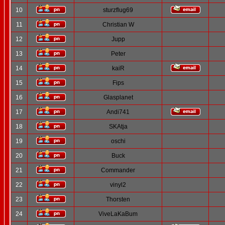
10
sturzflug69
11
Christian W
12
Jupp
13
Peter
14
kaiR
15
Fips
16
Glasplanet
17
Andi741
18
SKAtja
19
oschi
20
Buck
21
Commander
22
vinyl2
23
Thorsten
24
ViveLaKaBum