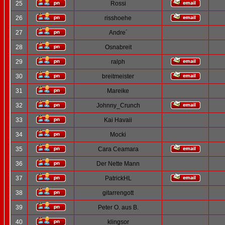
25
Rossi
26
risshoehe
27
Andre´
28
Osnabreit
29
ralph
30
breitmeister
31
Mareike
32
Johnny_Crunch
33
Kai Havaii
34
Mocki
35
Cara Ceamara
36
Der Nette Mann
37
PatrickHL
38
gitarrengott
39
Peter O. aus B.
40
klingsor