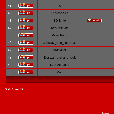
41
W.
42
Endlose See
43
3D-Brille
44
IWS-Michael
45
Peter PanK
46
schwarz_rote_supersau
47
painkiller
48
Der wahre Gitarrengott
49
DAS Alphatier
50
Moni
Seite
1
von
12
Powered by