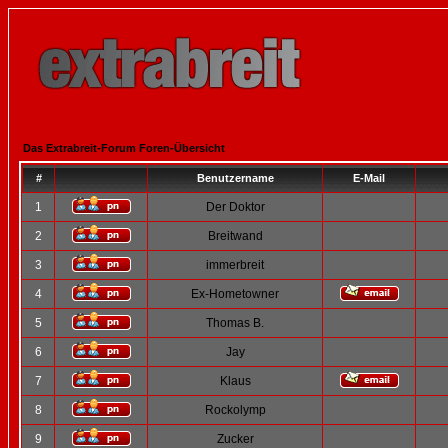
Das Extrabreit-Forum Foren-Übersicht
#
Benutzername
E-Mail
1
Der Doktor
2
Breitwand
3
immerbreit
4
Ex-Hometowner
5
Thomas B.
6
Jay
7
Klaus
8
Rockolymp
9
Zucker