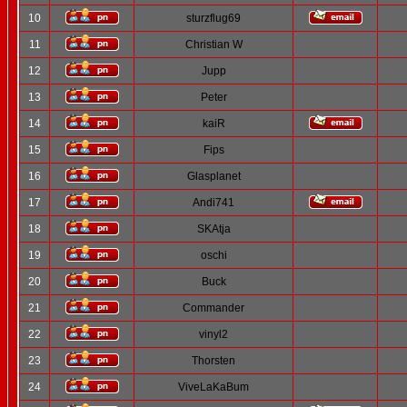
10
sturzflug69
11
Christian W
12
Jupp
13
Peter
14
kaiR
15
Fips
16
Glasplanet
17
Andi741
18
SKAtja
19
oschi
20
Buck
21
Commander
22
vinyl2
23
Thorsten
24
ViveLaKaBum