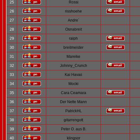
25
Rossi
26
risshoehe
27
Andre´
28
Osnabreit
29
ralph
30
breitmeister
31
Mareike
32
Johnny_Crunch
33
Kai Havaii
34
Mocki
35
Cara Ceamara
36
Der Nette Mann
37
PatrickHL
38
gitarrengott
39
Peter O. aus B.
40
klingsor