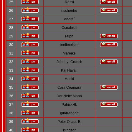
25
Rossi
26
risshoehe
27
Andre´
28
Osnabreit
29
ralph
30
breitmeister
31
Mareike
32
Johnny_Crunch
33
Kai Havaii
34
Mocki
35
Cara Ceamara
36
Der Nette Mann
37
PatrickHL
38
gitarrengott
39
Peter O. aus B.
40
klingsor