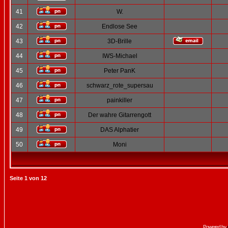
41
W.
42
Endlose See
43
3D-Brille
44
IWS-Michael
45
Peter PanK
46
schwarz_rote_supersau
47
painkiller
48
Der wahre Gitarrengott
49
DAS Alphatier
50
Moni
Seite
1
von
12
Powered by