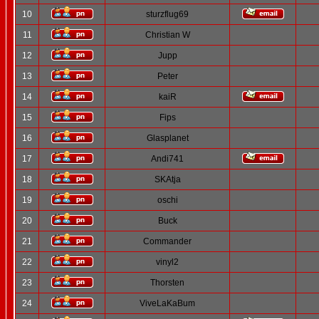
10
sturzflug69
11
Christian W
12
Jupp
13
Peter
14
kaiR
15
Fips
16
Glasplanet
17
Andi741
18
SKAtja
19
oschi
20
Buck
21
Commander
22
vinyl2
23
Thorsten
24
ViveLaKaBum