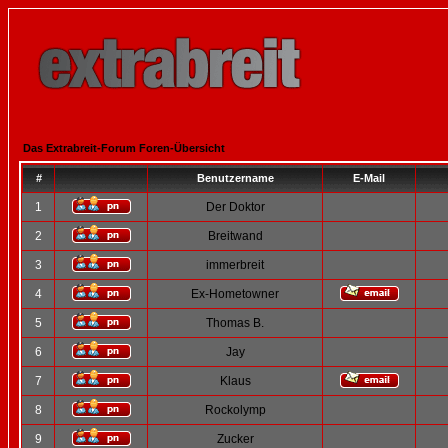
Das Extrabreit-Forum Foren-Übersicht
#
Benutzername
E-Mail
1
Der Doktor
2
Breitwand
3
immerbreit
4
Ex-Hometowner
5
Thomas B.
6
Jay
7
Klaus
8
Rockolymp
9
Zucker