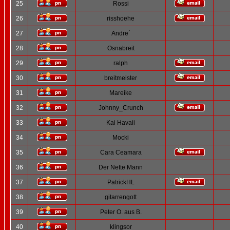
25
Rossi
26
risshoehe
27
Andre´
28
Osnabreit
29
ralph
30
breitmeister
31
Mareike
32
Johnny_Crunch
33
Kai Havaii
34
Mocki
35
Cara Ceamara
36
Der Nette Mann
37
PatrickHL
38
gitarrengott
39
Peter O. aus B.
40
klingsor