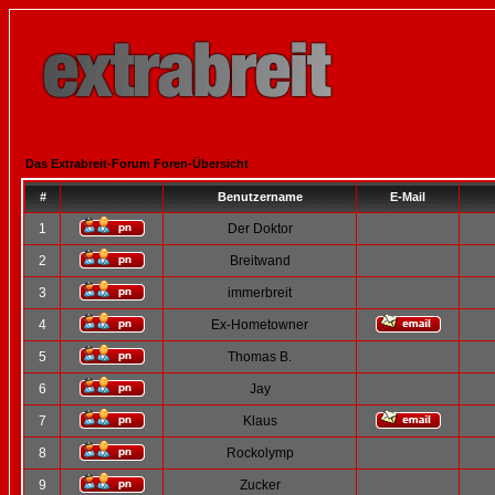
Das Extrabreit-Forum Foren-Übersicht
#
Benutzername
E-Mail
1
Der Doktor
2
Breitwand
3
immerbreit
4
Ex-Hometowner
5
Thomas B.
6
Jay
7
Klaus
8
Rockolymp
9
Zucker