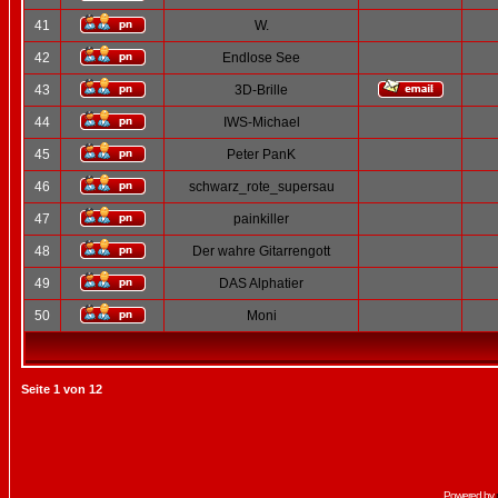
41
W.
42
Endlose See
43
3D-Brille
44
IWS-Michael
45
Peter PanK
46
schwarz_rote_supersau
47
painkiller
48
Der wahre Gitarrengott
49
DAS Alphatier
50
Moni
Seite
1
von
12
Powered by