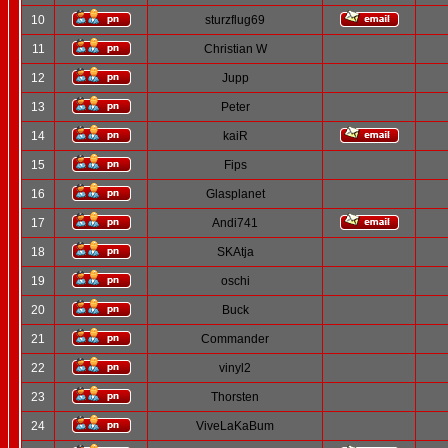
10
sturzflug69
11
Christian W
12
Jupp
13
Peter
14
kaiR
15
Fips
16
Glasplanet
17
Andi741
18
SKAtja
19
oschi
20
Buck
21
Commander
22
vinyl2
23
Thorsten
24
ViveLaKaBum