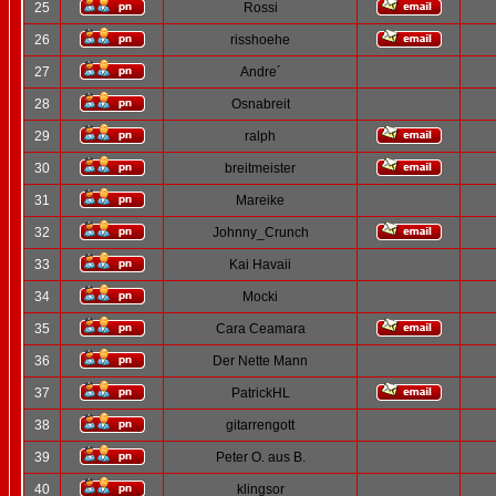
25
Rossi
26
risshoehe
27
Andre´
28
Osnabreit
29
ralph
30
breitmeister
31
Mareike
32
Johnny_Crunch
33
Kai Havaii
34
Mocki
35
Cara Ceamara
36
Der Nette Mann
37
PatrickHL
38
gitarrengott
39
Peter O. aus B.
40
klingsor