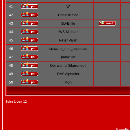
41
W.
42
Endlose See
43
3D-Brille
44
IWS-Michael
45
Peter PanK
46
schwarz_rote_supersau
47
painkiller
48
Der wahre Gitarrengott
49
DAS Alphatier
50
Moni
Seite
1
von
12
Powered by