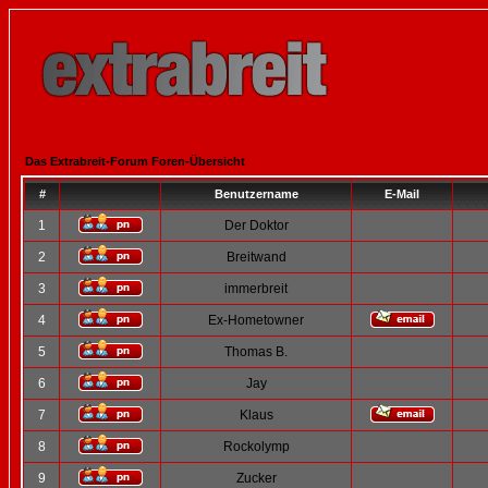
Das Extrabreit-Forum Foren-Übersicht
#
Benutzername
E-Mail
1
Der Doktor
2
Breitwand
3
immerbreit
4
Ex-Hometowner
5
Thomas B.
6
Jay
7
Klaus
8
Rockolymp
9
Zucker