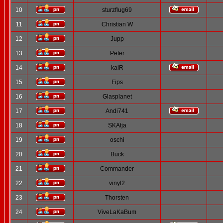
10
sturzflug69
11
Christian W
12
Jupp
13
Peter
14
kaiR
15
Fips
16
Glasplanet
17
Andi741
18
SKAtja
19
oschi
20
Buck
21
Commander
22
vinyl2
23
Thorsten
24
ViveLaKaBum