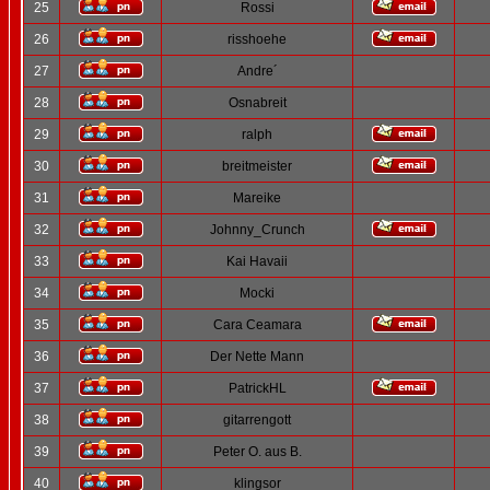
25
Rossi
26
risshoehe
27
Andre´
28
Osnabreit
29
ralph
30
breitmeister
31
Mareike
32
Johnny_Crunch
33
Kai Havaii
34
Mocki
35
Cara Ceamara
36
Der Nette Mann
37
PatrickHL
38
gitarrengott
39
Peter O. aus B.
40
klingsor