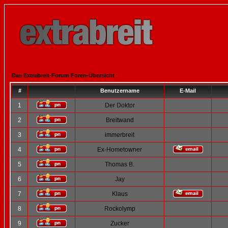
Das Extrabreit-Forum Foren-Übersicht
#
Benutzername
E-Mail
1
Der Doktor
2
Breitwand
3
immerbreit
4
Ex-Hometowner
5
Thomas B.
6
Jay
7
Klaus
8
Rockolymp
9
Zucker