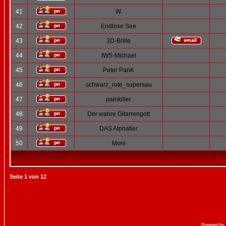
41
W.
42
Endlose See
43
3D-Brille
44
IWS-Michael
45
Peter PanK
46
schwarz_rote_supersau
47
painkiller
48
Der wahre Gitarrengott
49
DAS Alphatier
50
Moni
Seite
1
von
12
Powered by