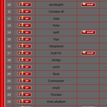
10
sturzflug69
11
Christian W
12
Jupp
13
Peter
14
kaiR
15
Fips
16
Glasplanet
17
Andi741
18
SKAtja
19
oschi
20
Buck
21
Commander
22
vinyl2
23
Thorsten
24
ViveLaKaBum