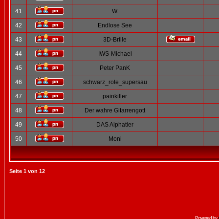
41
W.
42
Endlose See
43
3D-Brille
44
IWS-Michael
45
Peter PanK
46
schwarz_rote_supersau
47
painkiller
48
Der wahre Gitarrengott
49
DAS Alphatier
50
Moni
Seite
1
von
12
Powered by