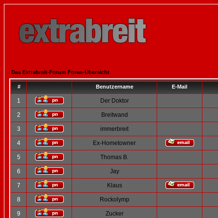
Das Extrabreit-Forum Foren-Übersicht
#
Benutzername
E-Mail
1
Der Doktor
2
Breitwand
3
immerbreit
4
Ex-Hometowner
5
Thomas B.
6
Jay
7
Klaus
8
Rockolymp
9
Zucker