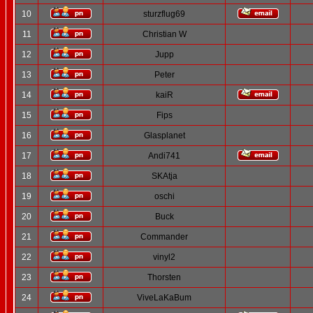
10
sturzflug69
11
Christian W
12
Jupp
13
Peter
14
kaiR
15
Fips
16
Glasplanet
17
Andi741
18
SKAtja
19
oschi
20
Buck
21
Commander
22
vinyl2
23
Thorsten
24
ViveLaKaBum