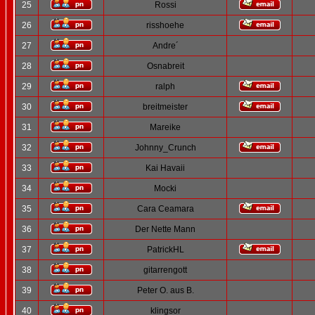
25
Rossi
26
risshoehe
27
Andre´
28
Osnabreit
29
ralph
30
breitmeister
31
Mareike
32
Johnny_Crunch
33
Kai Havaii
34
Mocki
35
Cara Ceamara
36
Der Nette Mann
37
PatrickHL
38
gitarrengott
39
Peter O. aus B.
40
klingsor