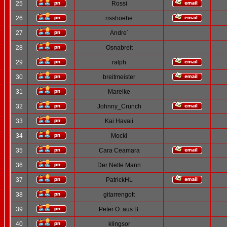
25
Rossi
26
risshoehe
27
Andre´
28
Osnabreit
29
ralph
30
breitmeister
31
Mareike
32
Johnny_Crunch
33
Kai Havaii
34
Mocki
35
Cara Ceamara
36
Der Nette Mann
37
PatrickHL
38
gitarrengott
39
Peter O. aus B.
40
klingsor