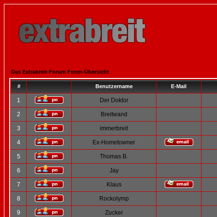
Das Extrabreit-Forum Foren-Übersicht
#
Benutzername
E-Mail
1
Der Doktor
2
Breitwand
3
immerbreit
4
Ex-Hometowner
5
Thomas B.
6
Jay
7
Klaus
8
Rockolymp
9
Zucker