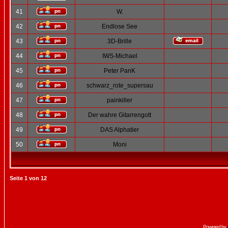
41
W.
42
Endlose See
43
3D-Brille
44
IWS-Michael
45
Peter PanK
46
schwarz_rote_supersau
47
painkiller
48
Der wahre Gitarrengott
49
DAS Alphatier
50
Moni
Seite
1
von
12
Powered by