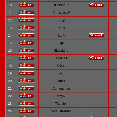
10
sturzflug69
11
Christian W
12
Jupp
13
Peter
14
kaiR
15
Fips
16
Glasplanet
17
Andi741
18
SKAtja
19
oschi
20
Buck
21
Commander
22
vinyl2
23
Thorsten
24
ViveLaKaBum