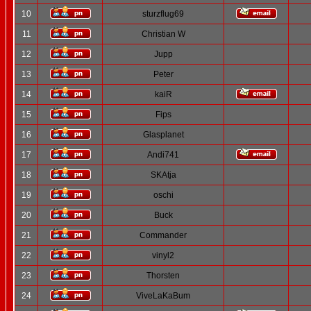
10
sturzflug69
11
Christian W
12
Jupp
13
Peter
14
kaiR
15
Fips
16
Glasplanet
17
Andi741
18
SKAtja
19
oschi
20
Buck
21
Commander
22
vinyl2
23
Thorsten
24
ViveLaKaBum