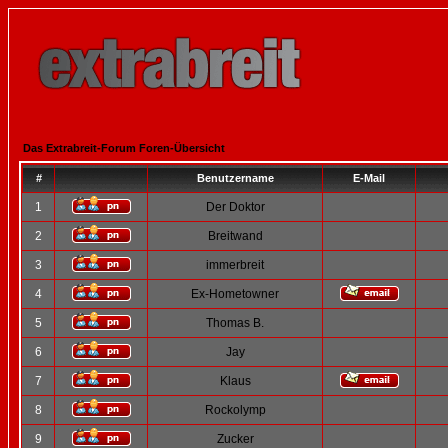
Das Extrabreit-Forum Foren-Übersicht
#
Benutzername
E-Mail
1
Der Doktor
2
Breitwand
3
immerbreit
4
Ex-Hometowner
5
Thomas B.
6
Jay
7
Klaus
8
Rockolymp
9
Zucker