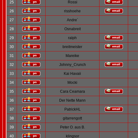
25
Rossi
26
risshoehe
27
Andre´
28
Osnabreit
29
ralph
30
breitmeister
31
Mareike
32
Johnny_Crunch
33
Kai Havaii
34
Mocki
35
Cara Ceamara
36
Der Nette Mann
37
PatrickHL
38
gitarrengott
39
Peter O. aus B.
40
klingsor