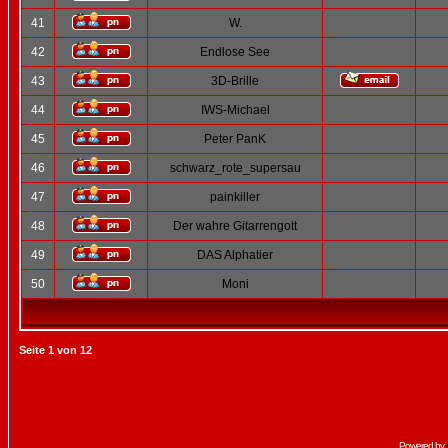
41
W.
42
Endlose See
43
3D-Brille
44
IWS-Michael
45
Peter PanK
46
schwarz_rote_supersau
47
painkiller
48
Der wahre Gitarrengott
49
DAS Alphatier
50
Moni
Seite
1
von
12
Powered by