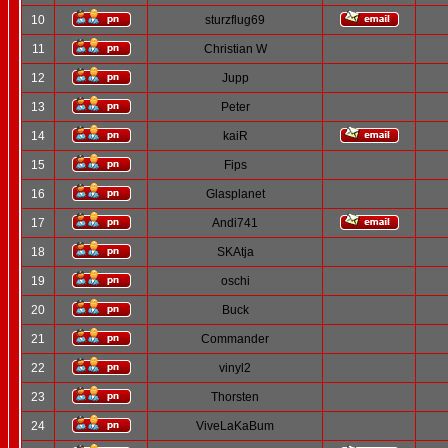
10
sturzflug69
11
Christian W
12
Jupp
13
Peter
14
kaiR
15
Fips
16
Glasplanet
17
Andi741
18
SKAtja
19
oschi
20
Buck
21
Commander
22
vinyl2
23
Thorsten
24
ViveLaKaBum