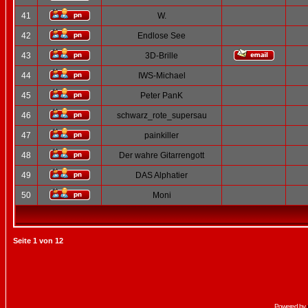
41
W.
42
Endlose See
43
3D-Brille
44
IWS-Michael
45
Peter PanK
46
schwarz_rote_supersau
47
painkiller
48
Der wahre Gitarrengott
49
DAS Alphatier
50
Moni
Seite
1
von
12
Powered by