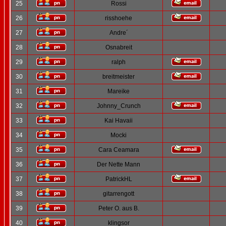
25
Rossi
26
risshoehe
27
Andre´
28
Osnabreit
29
ralph
30
breitmeister
31
Mareike
32
Johnny_Crunch
33
Kai Havaii
34
Mocki
35
Cara Ceamara
36
Der Nette Mann
37
PatrickHL
38
gitarrengott
39
Peter O. aus B.
40
klingsor