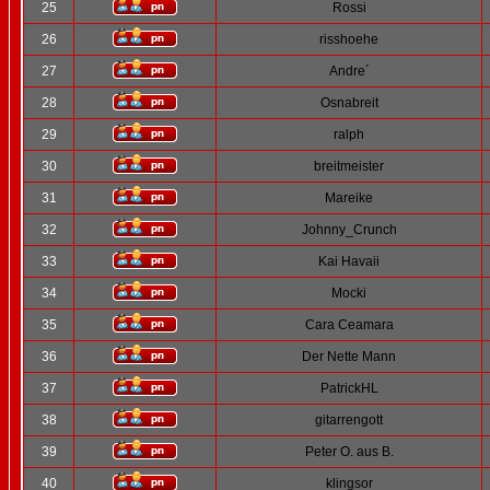
25
Rossi
26
risshoehe
27
Andre´
28
Osnabreit
29
ralph
30
breitmeister
31
Mareike
32
Johnny_Crunch
33
Kai Havaii
34
Mocki
35
Cara Ceamara
36
Der Nette Mann
37
PatrickHL
38
gitarrengott
39
Peter O. aus B.
40
klingsor