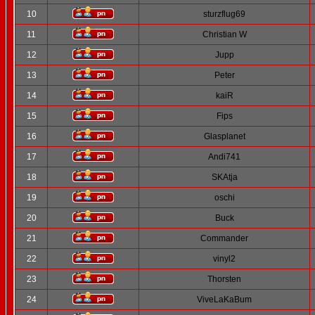
10
sturzflug69
11
Christian W
12
Jupp
13
Peter
14
kaiR
15
Fips
16
Glasplanet
17
Andi741
18
SKAtja
19
oschi
20
Buck
21
Commander
22
vinyl2
23
Thorsten
24
ViveLaKaBum