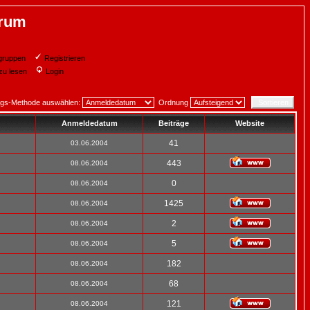
orum
gruppen
Registrieren
zu lesen
Login
ngs-Methode auswählen:
Ordnung
Anmeldedatum
Beiträge
Website
41
03.06.2004
443
08.06.2004
0
08.06.2004
1425
08.06.2004
2
08.06.2004
5
08.06.2004
182
08.06.2004
68
08.06.2004
121
08.06.2004