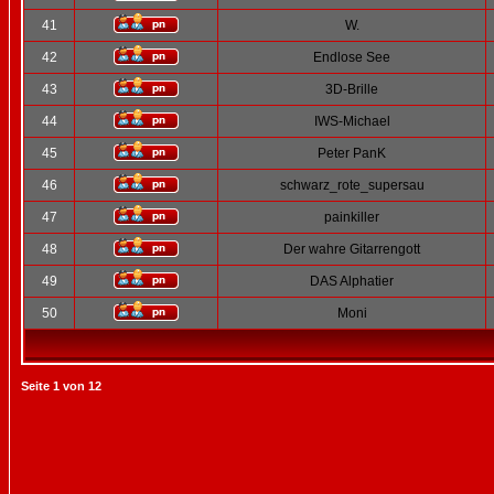
41
W.
42
Endlose See
43
3D-Brille
44
IWS-Michael
45
Peter PanK
46
schwarz_rote_supersau
47
painkiller
48
Der wahre Gitarrengott
49
DAS Alphatier
50
Moni
Seite
1
von
12