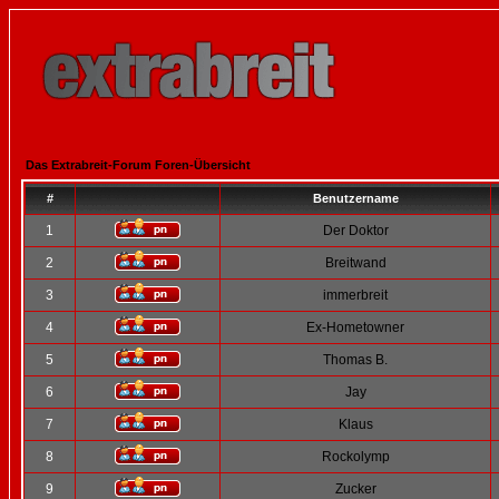
Das Extrabreit-Forum Foren-Übersicht
#
Benutzername
1
Der Doktor
2
Breitwand
3
immerbreit
4
Ex-Hometowner
5
Thomas B.
6
Jay
7
Klaus
8
Rockolymp
9
Zucker