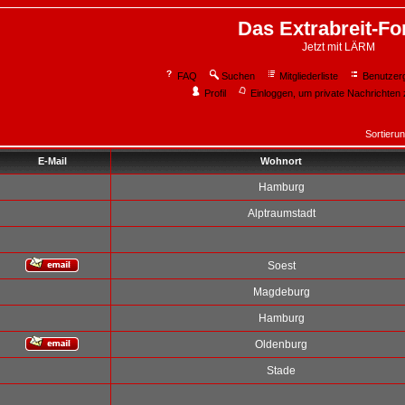
Das Extrabreit-F
Jetzt mit LÄRM
FAQ
Suchen
Mitgliederliste
Benutzer
Profil
Einloggen, um private Nachrichten 
Sortieru
E-Mail
Wohnort
Hamburg
Alptraumstadt
Soest
Magdeburg
Hamburg
Oldenburg
Stade