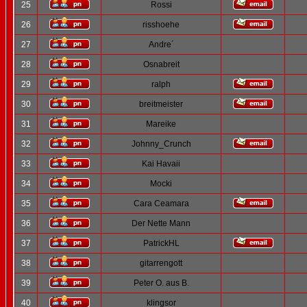
25
Rossi
26
risshoehe
27
Andre´
28
Osnabreit
29
ralph
30
breitmeister
31
Mareike
32
Johnny_Crunch
33
Kai Havaii
34
Mocki
35
Cara Ceamara
36
Der Nette Mann
37
PatrickHL
38
gitarrengott
39
Peter O. aus B.
40
klingsor