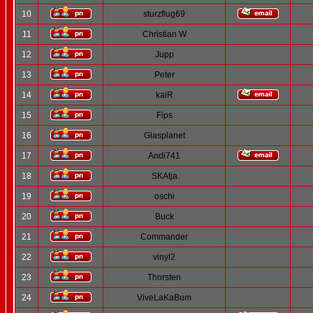
10
sturzflug69
11
Christian W
12
Jupp
13
Peter
14
kaiR
15
Fips
16
Glasplanet
17
Andi741
18
SKAtja
19
oschi
20
Buck
21
Commander
22
vinyl2
23
Thorsten
24
ViveLaKaBum