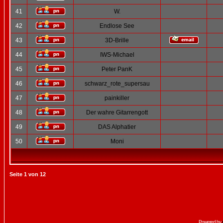
41
W.
42
Endlose See
43
3D-Brille
44
IWS-Michael
45
Peter PanK
46
schwarz_rote_supersau
47
painkiller
48
Der wahre Gitarrengott
49
DAS Alphatier
50
Moni
Seite
1
von
12
Powered by