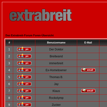
Das Extrabreit-Forum Foren-Übersicht
#
Benutzername
E-Mail
1
Der Doktor
2
Breitwand
3
immerbreit
4
Ex-Hometowner
5
Thomas B.
6
Jay
7
Klaus
8
Rockolymp
9
Zucker