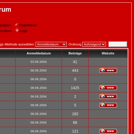
orum
gruppen
Registrieren
zu lesen
Login
ngs-Methode auswählen:
Ordnung
Anmeldedatum
Beiträge
Website
41
03.06.2004
443
08.06.2004
0
08.06.2004
1425
08.06.2004
2
08.06.2004
5
08.06.2004
182
08.06.2004
68
08.06.2004
121
08.06.2004