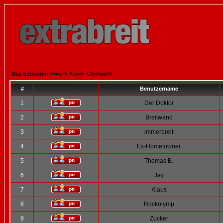
Das Extrabreit-Forum Foren-Übersicht
#
Benutzername
1
Der Doktor
2
Breitwand
3
immerbreit
4
Ex-Hometowner
5
Thomas B.
6
Jay
7
Klaus
8
Rockolymp
9
Zucker