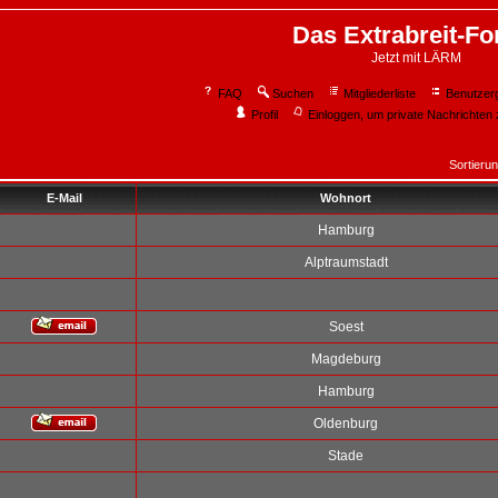
Das Extrabreit-F
Jetzt mit LÄRM
FAQ
Suchen
Mitgliederliste
Benutzer
Profil
Einloggen, um private Nachrichten 
Sortieru
E-Mail
Wohnort
Hamburg
Alptraumstadt
Soest
Magdeburg
Hamburg
Oldenburg
Stade