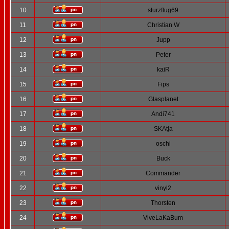
10
sturzflug69
11
Christian W
12
Jupp
13
Peter
14
kaiR
15
Fips
16
Glasplanet
17
Andi741
18
SKAtja
19
oschi
20
Buck
21
Commander
22
vinyl2
23
Thorsten
24
ViveLaKaBum