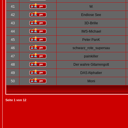
41
W.
42
Endlose See
43
3D-Brille
44
IWS-Michael
45
Peter PanK
46
schwarz_rote_supersau
47
painkiller
48
Der wahre Gitarrengott
49
DAS Alphatier
50
Moni
Seite
1
von
12