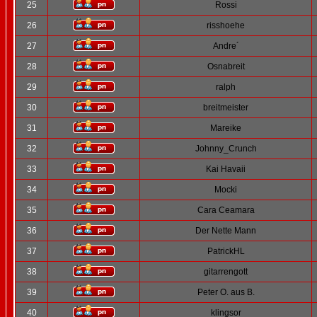
25
Rossi
26
risshoehe
27
Andre´
28
Osnabreit
29
ralph
30
breitmeister
31
Mareike
32
Johnny_Crunch
33
Kai Havaii
34
Mocki
35
Cara Ceamara
36
Der Nette Mann
37
PatrickHL
38
gitarrengott
39
Peter O. aus B.
40
klingsor