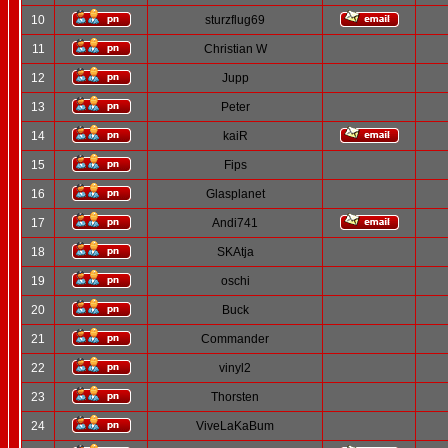
10
sturzflug69
11
Christian W
12
Jupp
13
Peter
14
kaiR
15
Fips
16
Glasplanet
17
Andi741
18
SKAtja
19
oschi
20
Buck
21
Commander
22
vinyl2
23
Thorsten
24
ViveLaKaBum