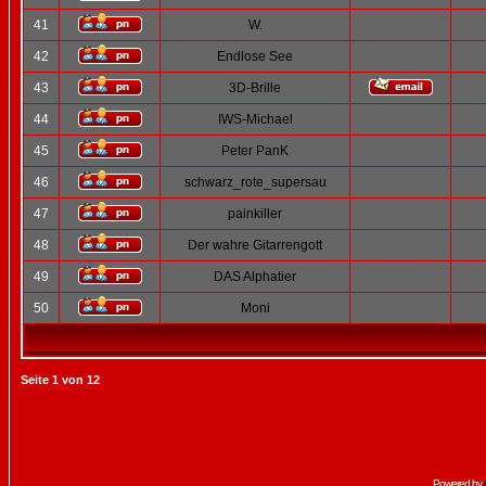
41
W.
42
Endlose See
43
3D-Brille
44
IWS-Michael
45
Peter PanK
46
schwarz_rote_supersau
47
painkiller
48
Der wahre Gitarrengott
49
DAS Alphatier
50
Moni
Seite
1
von
12
Powered by