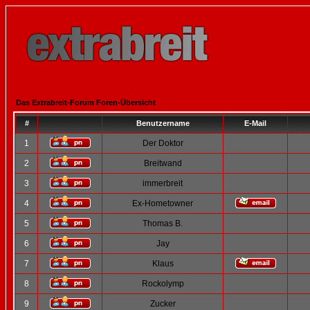
Das Extrabreit-Forum Foren-Übersicht
#
Benutzername
E-Mail
1
Der Doktor
2
Breitwand
3
immerbreit
4
Ex-Hometowner
5
Thomas B.
6
Jay
7
Klaus
8
Rockolymp
9
Zucker