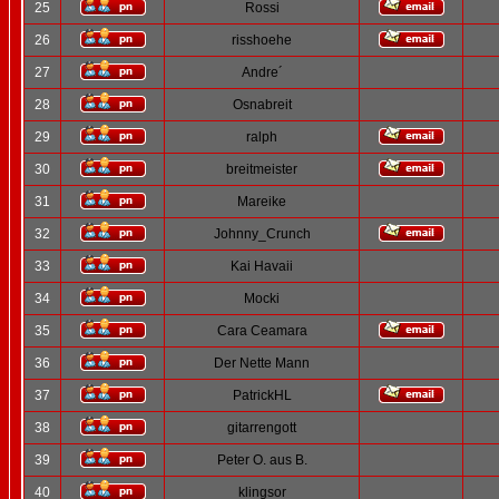
25
Rossi
26
risshoehe
27
Andre´
28
Osnabreit
29
ralph
30
breitmeister
31
Mareike
32
Johnny_Crunch
33
Kai Havaii
34
Mocki
35
Cara Ceamara
36
Der Nette Mann
37
PatrickHL
38
gitarrengott
39
Peter O. aus B.
40
klingsor