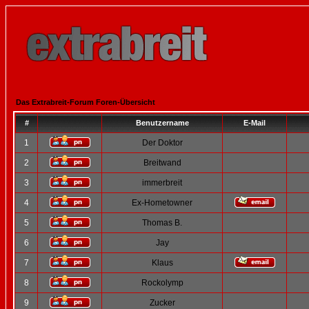
Das Extrabreit-Forum Foren-Übersicht
#
Benutzername
E-Mail
1
Der Doktor
2
Breitwand
3
immerbreit
4
Ex-Hometowner
5
Thomas B.
6
Jay
7
Klaus
8
Rockolymp
9
Zucker