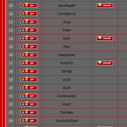
10
sturzflug69
11
Christian W
12
Jupp
13
Peter
14
kaiR
15
Fips
16
Glasplanet
17
Andi741
18
SKAtja
19
oschi
20
Buck
21
Commander
22
vinyl2
23
Thorsten
24
ViveLaKaBum