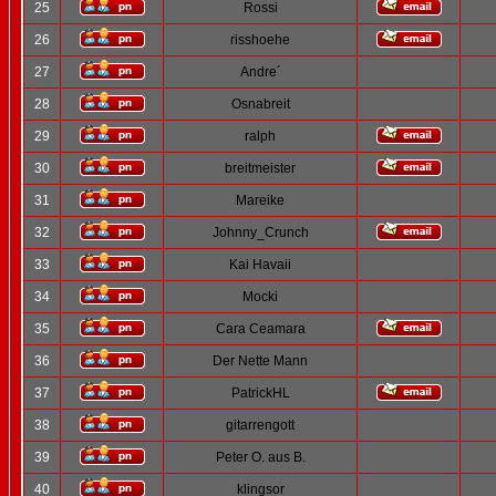
25
Rossi
26
risshoehe
27
Andre´
28
Osnabreit
29
ralph
30
breitmeister
31
Mareike
32
Johnny_Crunch
33
Kai Havaii
34
Mocki
35
Cara Ceamara
36
Der Nette Mann
37
PatrickHL
38
gitarrengott
39
Peter O. aus B.
40
klingsor