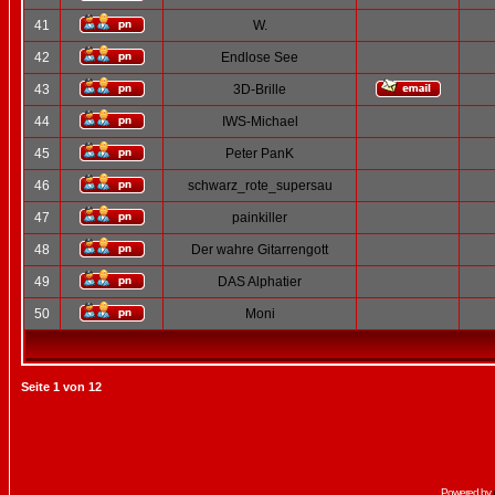
41
W.
42
Endlose See
43
3D-Brille
44
IWS-Michael
45
Peter PanK
46
schwarz_rote_supersau
47
painkiller
48
Der wahre Gitarrengott
49
DAS Alphatier
50
Moni
Seite
1
von
12
Powered by