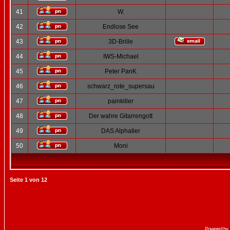
41
W.
42
Endlose See
43
3D-Brille
44
IWS-Michael
45
Peter PanK
46
schwarz_rote_supersau
47
painkiller
48
Der wahre Gitarrengott
49
DAS Alphatier
50
Moni
Seite
1
von
12
Powered by