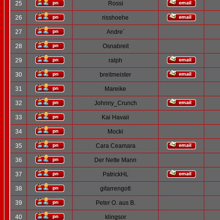
25
Rossi
26
risshoehe
27
Andre´
28
Osnabreit
29
ralph
30
breitmeister
31
Mareike
32
Johnny_Crunch
33
Kai Havaii
34
Mocki
35
Cara Ceamara
36
Der Nette Mann
37
PatrickHL
38
gitarrengott
39
Peter O. aus B.
40
klingsor