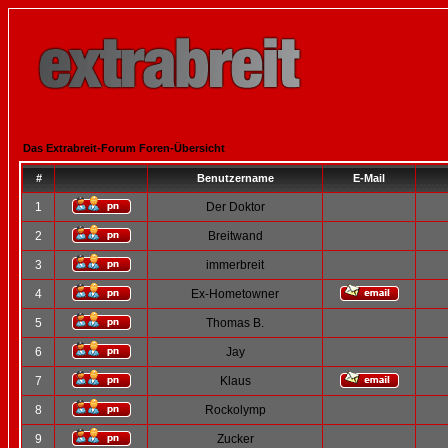
Das Extrabreit-Forum Foren-Übersicht
#
Benutzername
E-Mail
1
Der Doktor
2
Breitwand
3
immerbreit
4
Ex-Hometowner
5
Thomas B.
6
Jay
7
Klaus
8
Rockolymp
9
Zucker