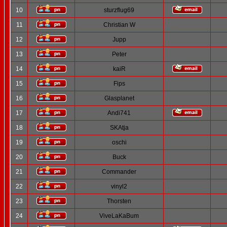
10
sturzflug69
11
Christian W
12
Jupp
13
Peter
14
kaiR
15
Fips
16
Glasplanet
17
Andi741
18
SKAtja
19
oschi
20
Buck
21
Commander
22
vinyl2
23
Thorsten
24
ViveLaKaBum