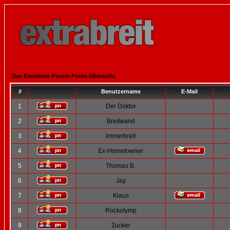
Das Extrabreit-Forum Foren-Übersicht
#
Benutzername
E-Mail
1
Der Doktor
2
Breitwand
3
immerbreit
4
Ex-Hometowner
5
Thomas B.
6
Jay
7
Klaus
8
Rockolymp
9
Zucker