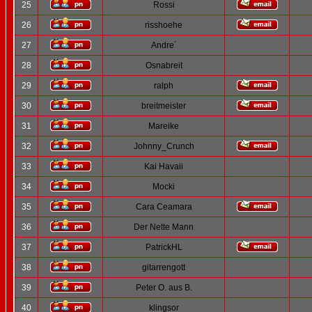
25
Rossi
26
risshoehe
27
Andre´
28
Osnabreit
29
ralph
30
breitmeister
31
Mareike
32
Johnny_Crunch
33
Kai Havaii
34
Mocki
35
Cara Ceamara
36
Der Nette Mann
37
PatrickHL
38
gitarrengott
39
Peter O. aus B.
40
klingsor