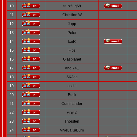
10
sturzflug69
11
Christian W
12
Jupp
13
Peter
14
kaiR
15
Fips
16
Glasplanet
17
Andi741
18
SKAtja
19
oschi
20
Buck
21
Commander
22
vinyl2
23
Thorsten
24
ViveLaKaBum