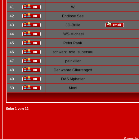
41
W.
42
Endlose See
43
3D-Brille
44
IWS-Michael
45
Peter PanK
46
schwarz_rote_supersau
47
painkiller
48
Der wahre Gitarrengott
49
DAS Alphatier
50
Moni
Seite
1
von
12
Powered by