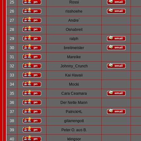
25
Rossi
26
risshoehe
27
Andre´
28
Osnabreit
29
ralph
30
breitmeister
31
Mareike
32
Johnny_Crunch
33
Kai Havaii
34
Mocki
35
Cara Ceamara
36
Der Nette Mann
37
PatrickHL
38
gitarrengott
39
Peter O. aus B.
40
klingsor