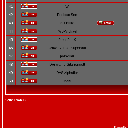
41
W.
42
Endlose See
43
3D-Brille
44
IWS-Michael
45
Peter PanK
46
schwarz_rote_supersau
47
painkiller
48
Der wahre Gitarrengott
49
DAS Alphatier
50
Moni
Seite
1
von
12
Powered by