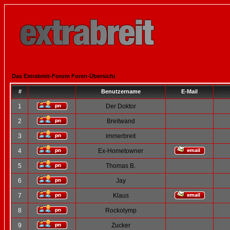
Das Extrabreit-Forum Foren-Übersicht
#
Benutzername
E-Mail
1
Der Doktor
2
Breitwand
3
immerbreit
4
Ex-Hometowner
5
Thomas B.
6
Jay
7
Klaus
8
Rockolymp
9
Zucker