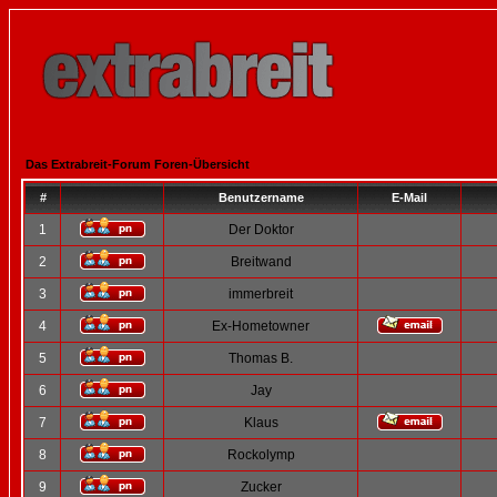
Das Extrabreit-Forum Foren-Übersicht
#
Benutzername
E-Mail
1
Der Doktor
2
Breitwand
3
immerbreit
4
Ex-Hometowner
5
Thomas B.
6
Jay
7
Klaus
8
Rockolymp
9
Zucker