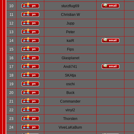
10
sturzflug69
11
Christian W
12
Jupp
13
Peter
14
kaiR
15
Fips
16
Glasplanet
17
Andi741
18
SKAtja
19
oschi
20
Buck
21
Commander
22
vinyl2
23
Thorsten
24
ViveLaKaBum