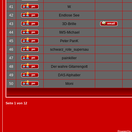
41
W.
42
Endlose See
43
3D-Brille
44
IWS-Michael
45
Peter PanK
46
schwarz_rote_supersau
47
painkiller
48
Der wahre Gitarrengott
49
DAS Alphatier
50
Moni
Seite
1
von
12
Powered by