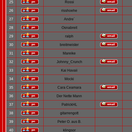
25
Rossi
26
risshoehe
27
Andre´
28
Osnabreit
29
ralph
30
breitmeister
31
Mareike
32
Johnny_Crunch
33
Kai Havaii
34
Mocki
35
Cara Ceamara
36
Der Nette Mann
37
PatrickHL
38
gitarrengott
39
Peter O. aus B.
40
klingsor