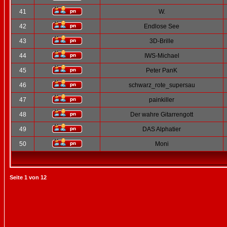
41
W.
42
Endlose See
43
3D-Brille
44
IWS-Michael
45
Peter PanK
46
schwarz_rote_supersau
47
painkiller
48
Der wahre Gitarrengott
49
DAS Alphatier
50
Moni
Seite
1
von
12