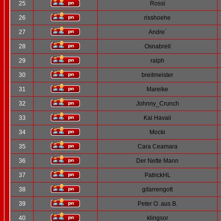
25
Rossi
26
risshoehe
27
Andre´
28
Osnabreit
29
ralph
30
breitmeister
31
Mareike
32
Johnny_Crunch
33
Kai Havaii
34
Mocki
35
Cara Ceamara
36
Der Nette Mann
37
PatrickHL
38
gitarrengott
39
Peter O. aus B.
40
klingsor