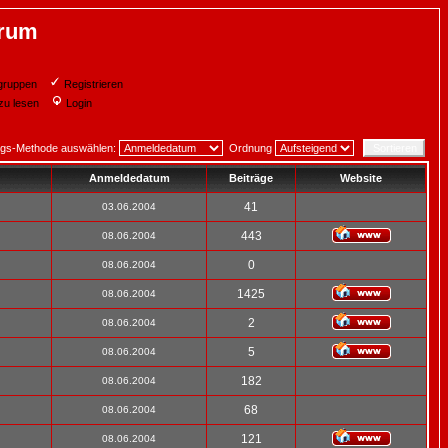
orum
gruppen
Registrieren
zu lesen
Login
ngs-Methode auswählen:
Ordnung
Anmeldedatum
Beiträge
Website
41
03.06.2004
443
08.06.2004
0
08.06.2004
1425
08.06.2004
2
08.06.2004
5
08.06.2004
182
08.06.2004
68
08.06.2004
121
08.06.2004