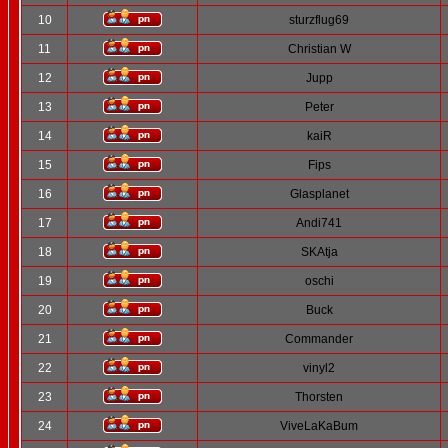
10
sturzflug69
11
Christian W
12
Jupp
13
Peter
14
kaiR
15
Fips
16
Glasplanet
17
Andi741
18
SKAtja
19
oschi
20
Buck
21
Commander
22
vinyl2
23
Thorsten
24
ViveLaKaBum