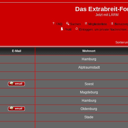
Das Extrabreit-F
Jetzt mit LÄRM
FAQ
Suchen
Mitgliederliste
Benutzer
Profil
Einloggen, um private Nachrichten 
Sortieru
E-Mail
Wohnort
Hamburg
Alptraumstadt
Soest
Magdeburg
Hamburg
Oldenburg
Stade