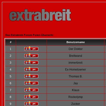
Das Extrabreit-Forum Foren-Übersicht
#
Benutzername
1
Der Doktor
2
Breitwand
3
immerbreit
4
Ex-Hometowner
5
Thomas B.
6
Jay
7
Klaus
8
Rockolymp
9
Zucker