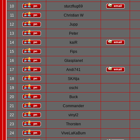
10
sturzflug69
11
Christian W
12
Jupp
13
Peter
14
kaiR
15
Fips
16
Glasplanet
17
Andi741
18
SKAtja
19
oschi
20
Buck
21
Commander
22
vinyl2
23
Thorsten
24
ViveLaKaBum