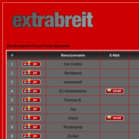
Das Extrabreit-Forum Foren-Übersicht
#
Benutzername
E-Mail
1
Der Doktor
2
Breitwand
3
immerbreit
4
Ex-Hometowner
5
Thomas B.
6
Jay
7
Klaus
8
Rockolymp
9
Zucker