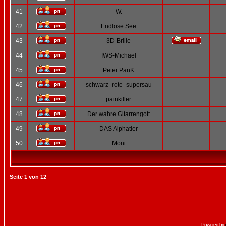
41
W.
42
Endlose See
43
3D-Brille
44
IWS-Michael
45
Peter PanK
46
schwarz_rote_supersau
47
painkiller
48
Der wahre Gitarrengott
49
DAS Alphatier
50
Moni
Seite
1
von
12
Powered by