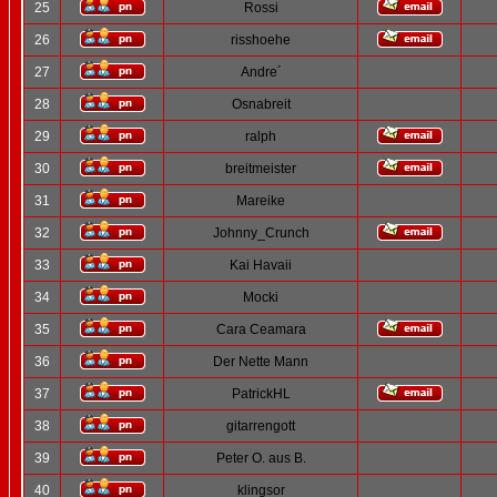
25
Rossi
26
risshoehe
27
Andre´
28
Osnabreit
29
ralph
30
breitmeister
31
Mareike
32
Johnny_Crunch
33
Kai Havaii
34
Mocki
35
Cara Ceamara
36
Der Nette Mann
37
PatrickHL
38
gitarrengott
39
Peter O. aus B.
40
klingsor