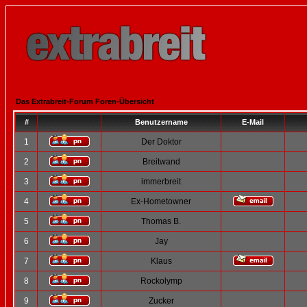
Das Extrabreit-Forum Foren-Übersicht
#
Benutzername
E-Mail
1
Der Doktor
2
Breitwand
3
immerbreit
4
Ex-Hometowner
5
Thomas B.
6
Jay
7
Klaus
8
Rockolymp
9
Zucker