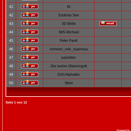
41
W.
42
Endlose See
43
3D-Brille
44
IWS-Michael
45
Peter PanK
46
schwarz_rote_supersau
47
painkiller
48
Der wahre Gitarrengott
49
DAS Alphatier
50
Moni
Seite
1
von
12
Powered by