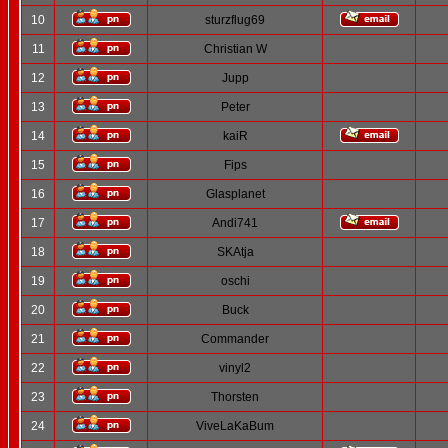
10
sturzflug69
11
Christian W
12
Jupp
13
Peter
14
kaiR
15
Fips
16
Glasplanet
17
Andi741
18
SKAtja
19
oschi
20
Buck
21
Commander
22
vinyl2
23
Thorsten
24
ViveLaKaBum