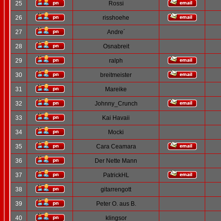
25
Rossi
26
risshoehe
27
Andre´
28
Osnabreit
29
ralph
30
breitmeister
31
Mareike
32
Johnny_Crunch
33
Kai Havaii
34
Mocki
35
Cara Ceamara
36
Der Nette Mann
37
PatrickHL
38
gitarrengott
39
Peter O. aus B.
40
klingsor