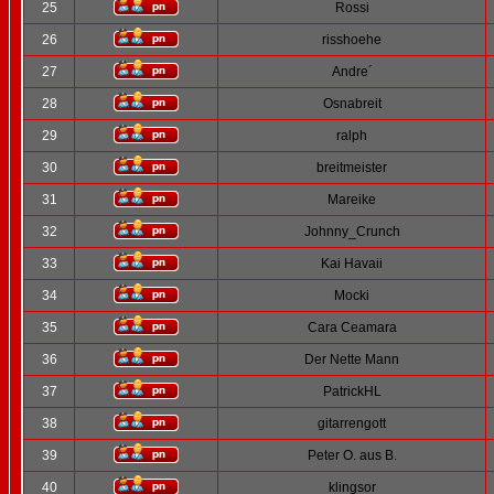
25
Rossi
26
risshoehe
27
Andre´
28
Osnabreit
29
ralph
30
breitmeister
31
Mareike
32
Johnny_Crunch
33
Kai Havaii
34
Mocki
35
Cara Ceamara
36
Der Nette Mann
37
PatrickHL
38
gitarrengott
39
Peter O. aus B.
40
klingsor