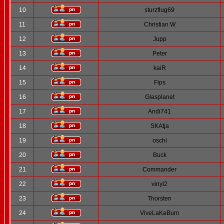
10
sturzflug69
11
Christian W
12
Jupp
13
Peter
14
kaiR
15
Fips
16
Glasplanet
17
Andi741
18
SKAtja
19
oschi
20
Buck
21
Commander
22
vinyl2
23
Thorsten
24
ViveLaKaBum