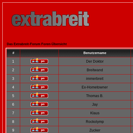
Das Extrabreit-Forum Foren-Übersicht
#
Benutzername
1
Der Doktor
2
Breitwand
3
immerbreit
4
Ex-Hometowner
5
Thomas B.
6
Jay
7
Klaus
8
Rockolymp
9
Zucker