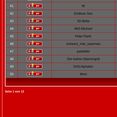
41
W.
42
Endlose See
43
3D-Brille
44
IWS-Michael
45
Peter PanK
46
schwarz_rote_supersau
47
painkiller
48
Der wahre Gitarrengott
49
DAS Alphatier
50
Moni
Seite
1
von
12