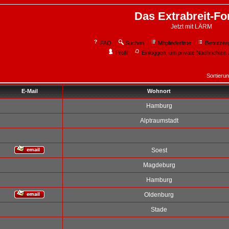
Das Extrabreit-F
Jetzt mit LÄRM
FAQ
Suchen
Mitgliederliste
Benutzer
Profil
Einloggen, um private Nachrichten 
Sortieru
E-Mail
Wohnort
Hamburg
Alptraumstadt
Soest
Magdeburg
Hamburg
Oldenburg
Stade