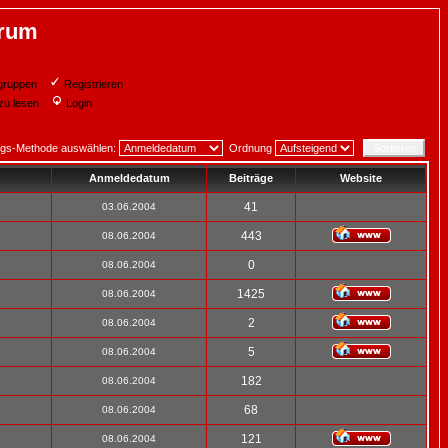
orum
gruppen
Registrieren
zu lesen
Login
ngs-Methode auswählen:
Ordnung
Anmeldedatum
Beiträge
Website
41
03.06.2004
443
08.06.2004
0
08.06.2004
1425
08.06.2004
2
08.06.2004
5
08.06.2004
182
08.06.2004
68
08.06.2004
121
08.06.2004