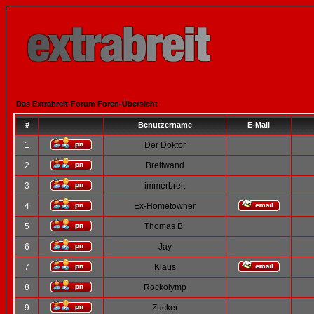
Das Extrabreit-Forum Foren-Übersicht
#
Benutzername
E-Mail
1
Der Doktor
2
Breitwand
3
immerbreit
4
Ex-Hometowner
5
Thomas B.
6
Jay
7
Klaus
8
Rockolymp
9
Zucker