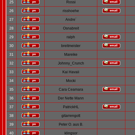
25
Rossi
26
risshoehe
27
Andre´
28
Osnabreit
29
ralph
30
breitmeister
31
Mareike
32
Johnny_Crunch
33
Kai Havaii
34
Mocki
35
Cara Ceamara
36
Der Nette Mann
37
PatrickHL
38
gitarrengott
39
Peter O. aus B.
40
klingsor