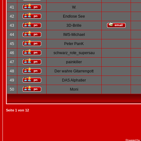
41
W.
42
Endlose See
43
3D-Brille
44
IWS-Michael
45
Peter PanK
46
schwarz_rote_supersau
47
painkiller
48
Der wahre Gitarrengott
49
DAS Alphatier
50
Moni
Seite
1
von
12
Powered by