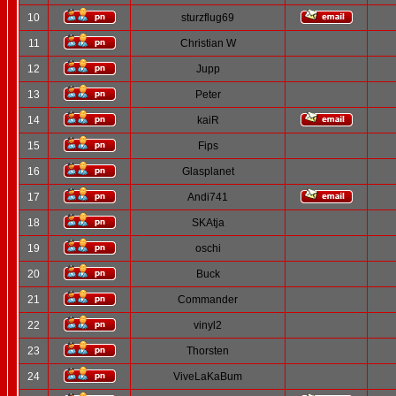
10
sturzflug69
11
Christian W
12
Jupp
13
Peter
14
kaiR
15
Fips
16
Glasplanet
17
Andi741
18
SKAtja
19
oschi
20
Buck
21
Commander
22
vinyl2
23
Thorsten
24
ViveLaKaBum