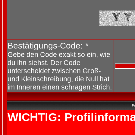
Bestätigungs-Code: *
Gebe den Code exakt so ein, wie
du ihn siehst. Der Code
unterscheidet zwischen Groß-
und Kleinschreibung, die Null hat
im Inneren einen schrägen Strich.
Pr
WICHTIG: Profilinforma