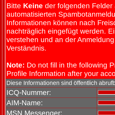
Bitte
Keine
der folgenden Felder a
automatisierten Spambotanmeld
Informationen können nach Freisc
nachträglich eingefügt werden. E
verstehen und an der Anmeldung s
Verständnis.
Note:
Do not fill in the following P
Profile Information after your ac
Diese Informationen sind öffentlich abrufb
ICQ-Nummer:
AIM-Name:
MSN Messenger: