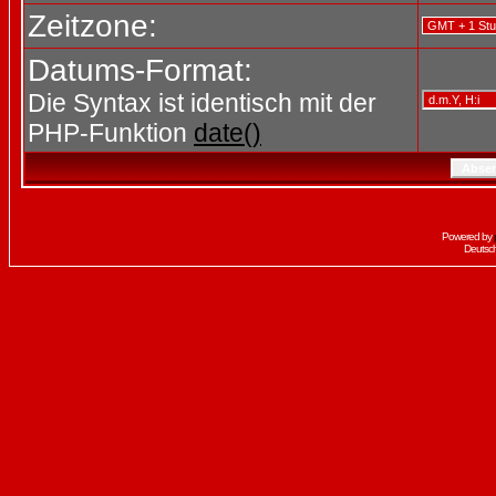
Zeitzone:
Datums-Format:
Die Syntax ist identisch mit der
PHP-Funktion
date()
Powered by
Deutsc