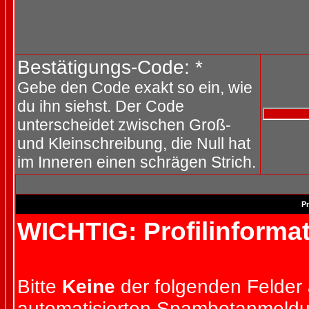
Bestätigungs-Code: *
Gebe den Code exakt so ein, wie
du ihn siehst. Der Code
unterscheidet zwischen Groß-
und Kleinschreibung, die Null hat
im Inneren einen schrägen Strich.
Pr
WICHTIG: Profilinforma
Bitte
Keine
der folgenden Felder a
automatisierten Spambotanmeld