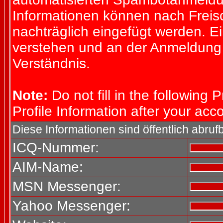
Informationen können nach Freisc
nachträglich eingefügt werden. E
verstehen und an der Anmeldung s
Verständnis.
Note:
Do not fill in the following P
Profile Information after your ac
Diese Informationen sind öffentlich abrufb
ICQ-Nummer:
AIM-Name:
MSN Messenger:
Yahoo Messenger: