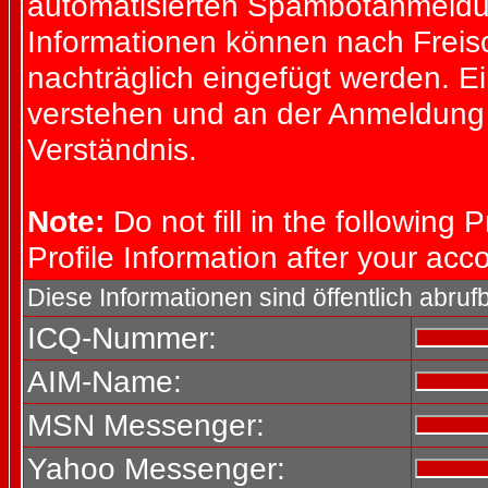
automatisierten Spambotanmeld
Informationen können nach Freisc
nachträglich eingefügt werden. E
verstehen und an der Anmeldung s
Verständnis.
Note:
Do not fill in the following P
Profile Information after your ac
Diese Informationen sind öffentlich abrufb
ICQ-Nummer:
AIM-Name:
MSN Messenger:
Yahoo Messenger: