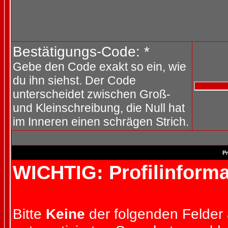
Bestätigungs-Code: *
Gebe den Code exakt so ein, wie
du ihn siehst. Der Code
unterscheidet zwischen Groß-
und Kleinschreibung, die Null hat
im Inneren einen schrägen Strich.
Pr
WICHTIG: Profilinforma
Bitte
Keine
der folgenden Felder a