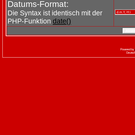
Datums-Format:
Die Syntax ist identisch mit der
PHP-Funktion
date()
Powered by
Deutsc