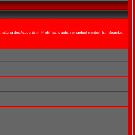
altung des Accounts im Profil nachträglich eingefügt werden. Ein Spambot