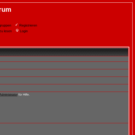
orum
gruppen
Registrieren
zu lesen
Login
Administrator
für Hilfe.