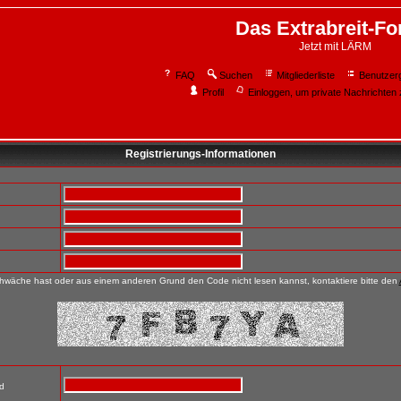
Das Extrabreit-F
Jetzt mit LÄRM
FAQ
Suchen
Mitgliederliste
Benutzer
Profil
Einloggen, um private Nachrichten 
Registrierungs-Informationen
wäche hast oder aus einem anderen Grund den Code nicht lesen kannst, kontaktiere bitte den
nd