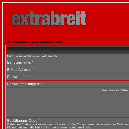
Das Extrabreit-Forum Foren-Übersicht
Mit * markierte Felder sind erforderlich
Benutzername: *
E-Mail-Adresse: *
Passwort: *
Passwort bestätigen: *
Wenn du eine Sehsch
Bestätigungs-Code: *
Gebe den Code exakt so ein, wie du ihn siehst. Der Code unterscheidet zwischen Groß- u
Kleinschreibung, die Null hat im Inneren einen schrägen Strich.