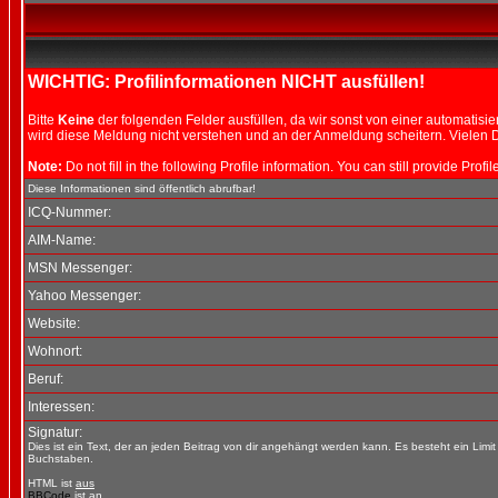
WICHTIG: Profilinformationen NICHT ausfüllen!
Bitte
Keine
der folgenden Felder ausfüllen, da wir sonst von einer automati
wird diese Meldung nicht verstehen und an der Anmeldung scheitern. Vielen D
Note:
Do not fill in the following Profile information. You can still provide Prof
Diese Informationen sind öffentlich abrufbar!
ICQ-Nummer:
AIM-Name:
MSN Messenger:
Yahoo Messenger:
Website:
Wohnort:
Beruf:
Interessen:
Signatur:
Dies ist ein Text, der an jeden Beitrag von dir angehängt werden kann. Es besteht ein Limi
Buchstaben.
HTML ist
aus
BBCode
ist
an