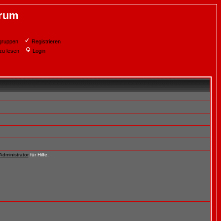
orum
gruppen
Registrieren
zu lesen
Login
Administrator
für Hilfe.