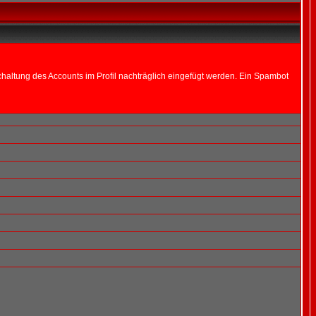
altung des Accounts im Profil nachträglich eingefügt werden. Ein Spambot