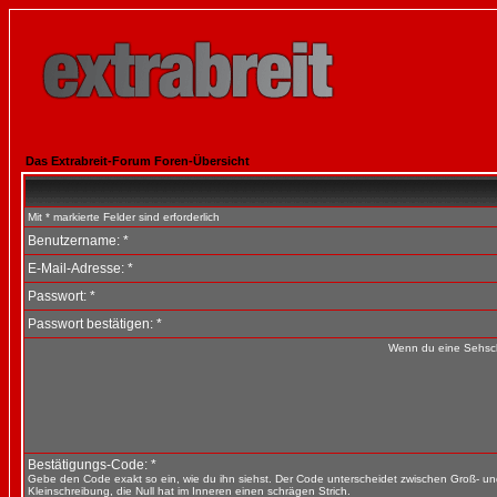
Das Extrabreit-Forum Foren-Übersicht
Mit * markierte Felder sind erforderlich
Benutzername: *
E-Mail-Adresse: *
Passwort: *
Passwort bestätigen: *
Wenn du eine Sehsch
Bestätigungs-Code: *
Gebe den Code exakt so ein, wie du ihn siehst. Der Code unterscheidet zwischen Groß- u
Kleinschreibung, die Null hat im Inneren einen schrägen Strich.