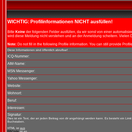
WICHTIG: Profilinformationen NICHT ausfüllen!
Bitte
Keine
der folgenden Felder ausfüllen, da wir sonst von einer automati
wird diese Meldung nicht verstehen und an der Anmeldung scheitern. Vielen D
Note:
Do not fill in the following Profile information. You can still provide Prof
Diese Informationen sind öffentlich abrufbar!
ICQ-Nummer:
AIM-Name:
MSN Messenger:
Yahoo Messenger:
Website:
Wohnort:
Beruf:
Interessen:
Signatur:
Dies ist ein Text, der an jeden Beitrag von dir angehängt werden kann. Es besteht ein Limi
Buchstaben.
HTML ist
aus
BBCode
ist
an