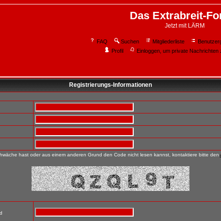
Das Extrabreit-F
Jetzt mit LÄRM
FAQ
Suchen
Mitgliederliste
Benutzer
Profil
Einloggen, um private Nachrichten 
Registrierungs-Informationen
wäche hast oder aus einem anderen Grund den Code nicht lesen kannst, kontaktiere bitte den
nd