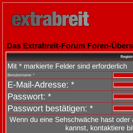
Das Extrabreit-Forum Foren-Übers
Registr
Mit * markierte Felder sind erforderlich
Benutzername: *
E-Mail-Adresse: *
Passwort: *
Passwort bestätigen: *
Wenn du eine Sehschwäche hast oder 
kannst, kontaktiere b