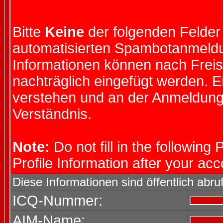
Bitte
Keine
der folgenden Felder 
automatisierten Spambotanmeld
Informationen können nach Freis
nachträglich eingefügt werden. 
verstehen und an der Anmeldung 
Verständnis.
Note:
Do not fill in the following 
Profile Information after your ac
Diese Informationen sind öffentlich abru
ICQ-Nummer:
AIM-Name: